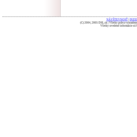
NÁVŠTEVNOSŤ
|
INZE
(C) 2004, 2005 DSL.sk | Všetky práva vyhradené
Všetky uvedené informácie sú b