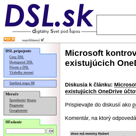
neprihlásený
Microsoft kontrov
DSL pripojenie
Ceny DSL
existujúcich One
Dostupnosť DSL
Fórum o DSL
Výsledky meraní
Satelitná mapa SR
Diskusia k článku:
Microsof
existujúcich OneDrive účto
Merače
Speedmeter
Merania
Prispievajte do diskusií ako
p
Pingmeter
Googlemeter
Komentár, na ktorý odpovedá
Hľadanie
dnes má meniny Hubert