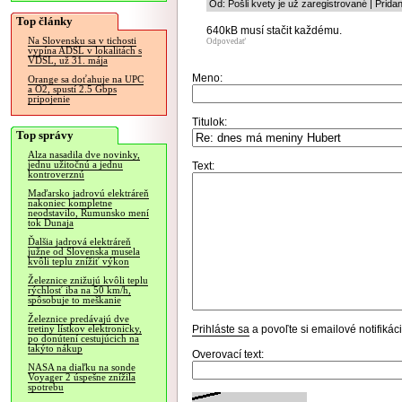
Od: Pošli kvety je už zaregistrované | Prid
Top články
640kB musí stačit každému.
Na Slovensku sa v tichosti
Odpovedať
vypína ADSL v lokalitách s
VDSL, už 31. mája
Meno:
Orange sa doťahuje na UPC
a O2, spustí 2.5 Gbps
pripojenie
Titulok:
Top správy
Alza nasadila dve novinky,
jednu užitočnú a jednu
Text:
kontroverznú
Maďarsko jadrovú elektráreň
nakoniec kompletne
neodstavilo, Rumunsko mení
tok Dunaja
Ďalšia jadrová elektráreň
južne od Slovenska musela
kvôli teplu znížiť výkon
Železnice znižujú kvôli teplu
rýchlosť iba na 50 km/h,
spôsobuje to meškanie
Železnice predávajú dve
Prihláste sa
a povoľte si emailové notifiká
tretiny lístkov elektronicky,
po donútení cestujúcich na
takýto nákup
Overovací text:
NASA na diaľku na sonde
Voyager 2 úspešne znížila
spotrebu