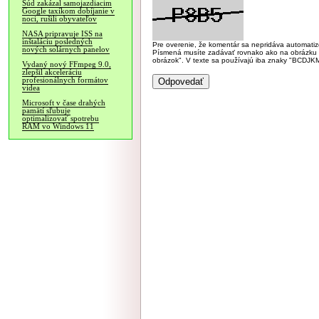
Súd zakázal samojazdiacim
Google taxíkom dobíjanie v
noci, rušili obyvateľov
NASA pripravuje ISS na
inštaláciu posledných
Pre overenie, že komentár sa nepridáva automatizov
nových solárnych panelov
Písmená musíte zadávať rovnako ako na obrázku veľk
obrázok". V texte sa používajú iba znaky "BC
Vydaný nový FFmpeg 9.0,
zlepšil akceleráciu
profesionálnych formátov
videa
Microsoft v čase drahých
pamätí sľubuje
optimalizovať spotrebu
RAM vo Windows 11