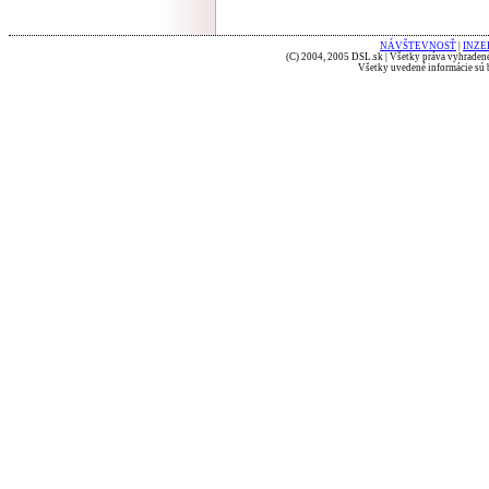
NÁVŠTEVNOSŤ
|
INZE
(C) 2004, 2005 DSL.sk | Všetky práva vyhradené
Všetky uvedené informácie sú b