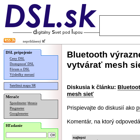
neprihlásený
Bluetooth výrazn
DSL pripojenie
Ceny DSL
vytvárať mesh si
Dostupnosť DSL
Fórum o DSL
Výsledky meraní
Satelitná mapa SR
Diskusia k článku:
Bluetoot
mesh sieť
Merače
Speedmeter
Merania
Prispievajte do diskusií ako
p
Pingmeter
Googlemeter
Komentár, na ktorý odpovedá
Hľadanie
najlepsi