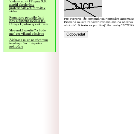
Vydaný nový FFmpeg 9.0,
zlepšil akceleráciu
profesionálnych formátov
videa
Rumunsko potopilo štyri
Pre overenie, že komentár sa nepridáva automatizov
člny a úspešne zvýšilo tok
Písmená musíte zadávať rovnako ako na obrázku veľk
Dunaja k jadrovej elektrárni
obrázok". V texte sa používajú iba znaky "BC
Slovenská sporiteľňa bude
mať cez víkend odstávku
Záchrana misie na záchranu
teleskopu Swift úspešne
pokračuje