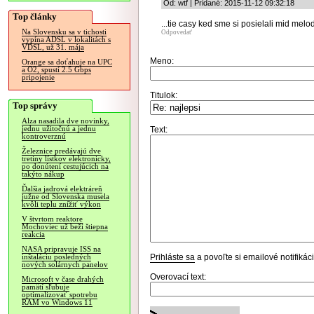
Od: wtf | Pridané: 2015-11-12 09:32:18
Top články
...tie casy ked sme si posielali mid melod
Na Slovensku sa v tichosti
Odpovedať
vypína ADSL v lokalitách s
VDSL, už 31. mája
Meno:
Orange sa doťahuje na UPC
a O2, spustí 2.5 Gbps
pripojenie
Titulok:
Top správy
Alza nasadila dve novinky,
jednu užitočnú a jednu
Text:
kontroverznú
Železnice predávajú dve
tretiny lístkov elektronicky,
po donútení cestujúcich na
takýto nákup
Ďalšia jadrová elektráreň
južne od Slovenska musela
kvôli teplu znížiť výkon
V štvrtom reaktore
Mochoviec už beží štiepna
reakcia
NASA pripravuje ISS na
Prihláste sa
a povoľte si emailové notifiká
inštaláciu posledných
nových solárnych panelov
Overovací text:
Microsoft v čase drahých
pamätí sľubuje
optimalizovať spotrebu
RAM vo Windows 11