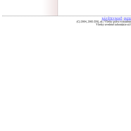
NÁVŠTEVNOSŤ
|
INZE
(C) 2004, 2005 DSL.sk | Všetky práva vyhradené
Všetky uvedené informácie sú b