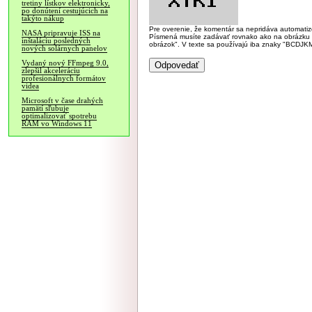
tretiny lístkov elektronicky,
po donútení cestujúcich na
takýto nákup
Pre overenie, že komentár sa nepridáva automatizov
NASA pripravuje ISS na
Písmená musíte zadávať rovnako ako na obrázku veľk
inštaláciu posledných
obrázok". V texte sa používajú iba znaky "BC
nových solárnych panelov
Vydaný nový FFmpeg 9.0,
zlepšil akceleráciu
profesionálnych formátov
videa
Microsoft v čase drahých
pamätí sľubuje
optimalizovať spotrebu
RAM vo Windows 11