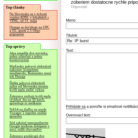
zoberiem dostatocne rychle prip
Odpovedať
Top články
Na Slovensku sa v tichosti
vypína ADSL v lokalitách s
Meno:
VDSL, už 31. mája
Orange sa doťahuje na UPC
a O2, spustí 2.5 Gbps
pripojenie
Titulok:
Top správy
Text:
Alza nasadila dve novinky,
jednu užitočnú a jednu
kontroverznú
Maďarsko jadrovú elektráreň
nakoniec kompletne
neodstavilo, Rumunsko mení
tok Dunaja
Ďalšia jadrová elektráreň
južne od Slovenska musela
kvôli teplu znížiť výkon
Železnice znižujú kvôli teplu
rýchlosť iba na 50 km/h,
spôsobuje to meškanie
Prihláste sa
a povoľte si emailové notifiká
NASA na diaľku na sonde
Voyager 2 úspešne znížila
Overovací text:
spotrebu
Súd zakázal samojazdiacim
Google taxíkom dobíjanie v
noci, rušili obyvateľov
Železnice predávajú dve