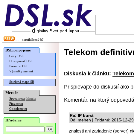
neprihlásený
Telekom definití
DSL pripojenie
Ceny DSL
Dostupnosť DSL
Fórum o DSL
Výsledky meraní
Diskusia k článku:
Telekom
Satelitná mapa SR
Prispievajte do diskusií ako
p
Merače
Komentár, na ktorý odpovedá
Speedmeter
Merania
Pingmeter
Googlemeter
Re: IP burst
Hľadanie
Od: meheh | Pridané: 2015-12-29
znalosti ani zariadenie (server) n