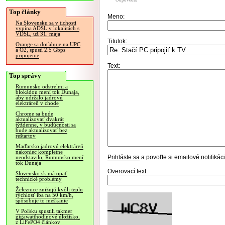
Odpovedať
Top články
Meno:
Na Slovensku sa v tichosti
vypína ADSL v lokalitách s
VDSL, už 31. mája
Titulok:
Orange sa doťahuje na UPC
a O2, spustí 2.5 Gbps
pripojenie
Text:
Top správy
Rumunsko odstrelmi a
blokádou mení tok Dunaja,
aby udržalo jadrovú
elektráreň v chode
Chrome sa bude
aktualizovať dvakrát
týždenne, v budúcnosti sa
bude aktualizovať bez
reštartov
Maďarsko jadrovú elektráreň
nakoniec kompletne
Prihláste sa
a povoľte si emailové notifiká
neodstavilo, Rumunsko mení
tok Dunaja
Overovací text:
Slovensko.sk má opäť
technické problémy
Železnice znižujú kvôli teplu
rýchlosť iba na 50 km/h,
spôsobuje to meškanie
V Poľsku spustili takmer
gigawatthodinové úložisko,
z LiFePO4 článkov