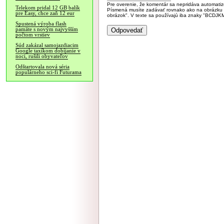
Pre overenie, že komentár sa nepridáva automatizov
Telekom pridal 12 GB balík
Písmená musíte zadávať rovnako ako na obrázku veľk
pre Easy, chce zaň 12 eur
obrázok". V texte sa používajú iba znaky "BC
Spustená výroba flash
pamäte s novým najvyšším
počtom vrstiev
Súd zakázal samojazdiacim
Google taxíkom dobíjanie v
noci, rušili obyvateľov
Odštartovala nová séria
populárneho sci-fi Futurama