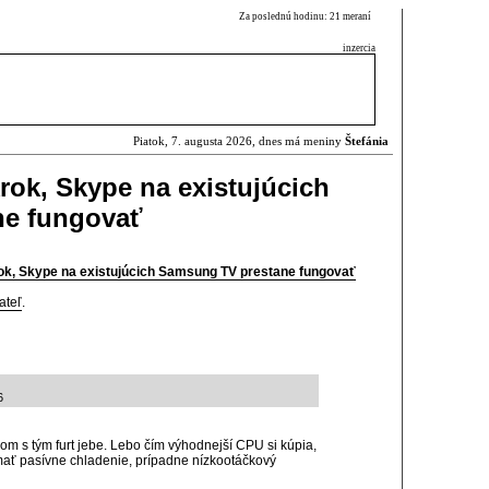
Za poslednú hodinu: 21 meraní
inzercia
Piatok, 7. augusta 2026, dnes má meniny
Štefánia
rok, Skype na existujúcich
ne fungovať
rok, Skype na existujúcich Samsung TV prestane fungovať
ateľ
.
6
dom s tým furt jebe. Lebo čím výhodnejší CPU si kúpia,
ať pasívne chladenie, prípadne nízkootáčkový