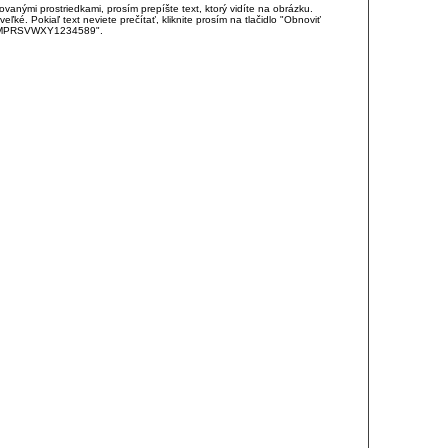
anými prostriedkami, prosím prepíšte text, ktorý vidíte na obrázku.
é. Pokiaľ text neviete prečítať, kliknite prosím na tlačidlo "Obnoviť
DJKMPRSVWXY1234589".