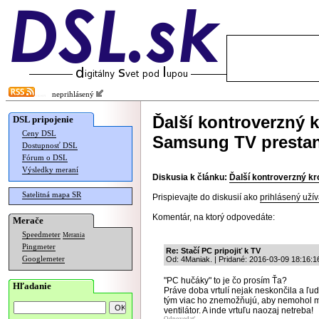
neprihlásený
Ďalší kontroverzný k
DSL pripojenie
Ceny DSL
Samsung TV presta
Dostupnosť DSL
Fórum o DSL
Výsledky meraní
Diskusia k článku:
Ďalší kontroverzný k
Satelitná mapa SR
Prispievajte do diskusií ako
prihlásený užív
Komentár, na ktorý odpovedáte:
Merače
Speedmeter
Merania
Pingmeter
Re: Stačí PC pripojiť k TV
Googlemeter
Od: 4Maniak. | Pridané: 2016-03-09 18:16:1
"PC hučáky" to je čo prosím Ťa?
Hľadanie
Práve doba vrtulí nejak neskončila a ľu
tým viac ho znemožňujú, aby nemohol m
ventilátor. A inde vrtuľu naozaj netreba!