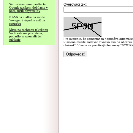
Overovací text:
Súd zakázal samojazdiacim
Google taxíkom dobíjanie v
noci, rušili obyvateľov
NASA na diaľku na sonde
Voyager 2 úspešne znížila
spotrebu
Misia na záchranu teleskopu
Swift ešte nie je stratená,
podarilo sa spomaliť jej
Pre overenie, že komentár sa nepridáva automatizov
otáčanie
Písmená musíte zadávať rovnako ako na obrázku veľk
obrázok". V texte sa používajú iba znaky "BC