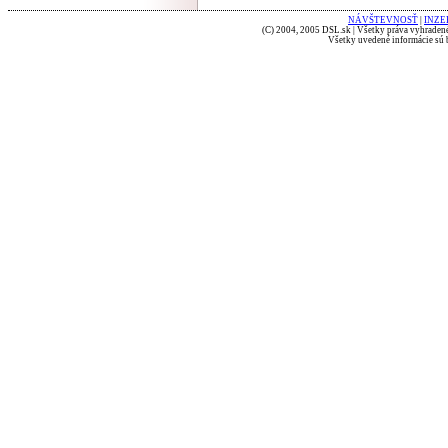
NÁVŠTEVNOSŤ
|
INZE
(C) 2004, 2005 DSL.sk | Všetky práva vyhradené
Všetky uvedené informácie sú b