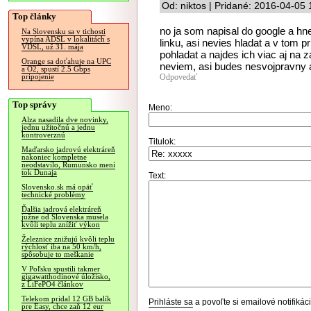
Od: niktos | Pridané: 2016-04-05 
Top články
no ja som napisal do google a hn
Na Slovensku sa v tichosti
vypína ADSL v lokalitách s
linku, asi nevies hladat a v tom 
VDSL, už 31. mája
pohladat a najdes ich viac aj na
Orange sa doťahuje na UPC
neviem, asi budes nesvojpravny a
a O2, spustí 2.5 Gbps
Odpovedať
pripojenie
Top správy
Meno:
Alza nasadila dve novinky,
jednu užitočnú a jednu
kontroverznú
Titulok:
Maďarsko jadrovú elektráreň
nakoniec kompletne
neodstavilo, Rumunsko mení
tok Dunaja
Text:
Slovensko.sk má opäť
technické problémy
Ďalšia jadrová elektráreň
južne od Slovenska musela
kvôli teplu znížiť výkon
Železnice znižujú kvôli teplu
rýchlosť iba na 50 km/h,
spôsobuje to meškanie
V Poľsku spustili takmer
gigawatthodinové úložisko,
z LiFePO4 článkov
Telekom pridal 12 GB balík
Prihláste sa
a povoľte si emailové notifiká
pre Easy, chce zaň 12 eur