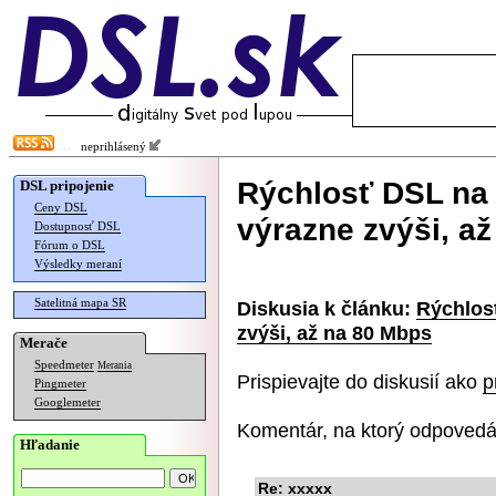
neprihlásený
Rýchlosť DSL na 
DSL pripojenie
Ceny DSL
výrazne zvýši, a
Dostupnosť DSL
Fórum o DSL
Výsledky meraní
Satelitná mapa SR
Diskusia k článku:
Rýchlos
zvýši, až na 80 Mbps
Merače
Speedmeter
Merania
Prispievajte do diskusií ako
p
Pingmeter
Googlemeter
Komentár, na ktorý odpovedá
Hľadanie
Re: xxxxx