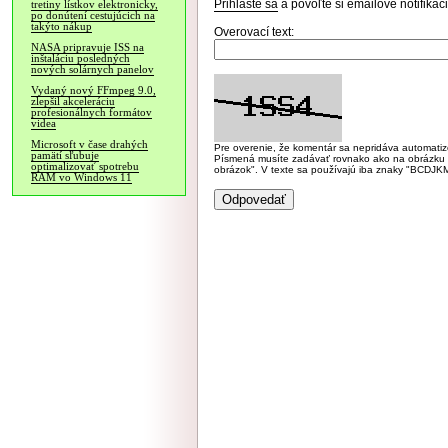
Prihláste sa
a povoľte si emailové notifiká
tretiny lístkov elektronicky,
po donútení cestujúcich na
takýto nákup
Overovací text:
NASA pripravuje ISS na
inštaláciu posledných
nových solárnych panelov
Vydaný nový FFmpeg 9.0,
zlepšil akceleráciu
profesionálnych formátov
videa
Microsoft v čase drahých
Pre overenie, že komentár sa nepridáva automatizov
pamätí sľubuje
Písmená musíte zadávať rovnako ako na obrázku veľk
optimalizovať spotrebu
obrázok". V texte sa používajú iba znaky "BC
RAM vo Windows 11