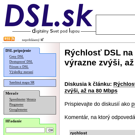
neprihlásený
Rýchlosť DSL na 
DSL pripojenie
Ceny DSL
výrazne zvýši, a
Dostupnosť DSL
Fórum o DSL
Výsledky meraní
Satelitná mapa SR
Diskusia k článku:
Rýchlos
zvýši, až na 80 Mbps
Merače
Speedmeter
Merania
Prispievajte do diskusií ako
p
Pingmeter
Googlemeter
Komentár, na ktorý odpovedá
Hľadanie
rychlost