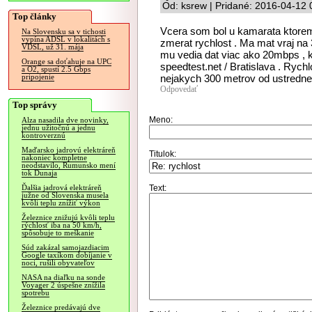
Od: ksrew | Pridané: 2016-04-12 
Top články
Vcera som bol u kamarata ktoremu
Na Slovensku sa v tichosti
vypína ADSL v lokalitách s
zmerat rychlost . Ma mat vraj n
VDSL, už 31. mája
mu vedia dat viac ako 20mbps , k
Orange sa doťahuje na UPC
speedtest.net / Bratislava . Rychl
a O2, spustí 2.5 Gbps
nejakych 300 metrov od ustredne 
pripojenie
Odpovedať
Top správy
Meno:
Alza nasadila dve novinky,
jednu užitočnú a jednu
kontroverznú
Maďarsko jadrovú elektráreň
Titulok:
nakoniec kompletne
neodstavilo, Rumunsko mení
tok Dunaja
Text:
Ďalšia jadrová elektráreň
južne od Slovenska musela
kvôli teplu znížiť výkon
Železnice znižujú kvôli teplu
rýchlosť iba na 50 km/h,
spôsobuje to meškanie
Súd zakázal samojazdiacim
Google taxíkom dobíjanie v
noci, rušili obyvateľov
NASA na diaľku na sonde
Voyager 2 úspešne znížila
spotrebu
Železnice predávajú dve