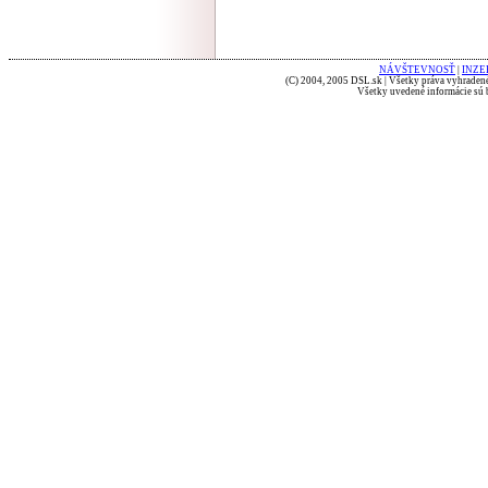
NÁVŠTEVNOSŤ
|
INZE
(C) 2004, 2005 DSL.sk | Všetky práva vyhradené
Všetky uvedené informácie sú b