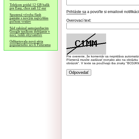
Telekom pridal 12 GB balík
pre Easy, chce zaň 12 eur
Prihláste sa
a povoľte si emailové notifiká
Spustená výroba flash
pamäte s novým najvyšším
Overovací text:
počtom vrstiev
Súd zakázal samojazdiacim
Google taxíkom dobíjanie v
noci, rušili obyvateľov
Odštartovala nová séria
populárneho sci-fi Futurama
Pre overenie, že komentár sa nepridáva automatizov
Písmená musíte zadávať rovnako ako na obrázku veľk
obrázok". V texte sa používajú iba znaky "BC