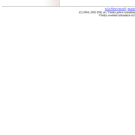
NÁVŠTEVNOSŤ
|
INZE
(C) 2004, 2005 DSL.sk | Všetky práva vyhradené
Všetky uvedené informácie sú b