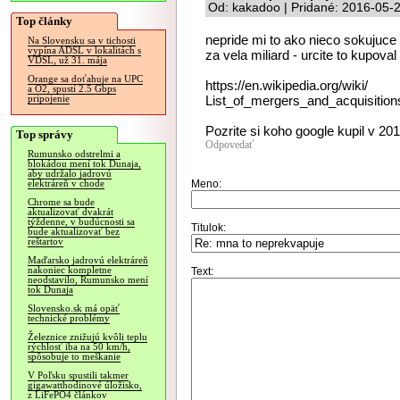
Od: kakadoo | Pridané: 2016-05-
Top články
nepride mi to ako nieco sokujuce 
Na Slovensku sa v tichosti
vypína ADSL v lokalitách s
za vela miliard - urcite to kupov
VDSL, už 31. mája
Orange sa doťahuje na UPC
https://en.wikipedia.org/wiki/
a O2, spustí 2.5 Gbps
List_of_mergers_and_acquisitio
pripojenie
Pozrite si koho google kupil v 20
Top správy
Odpovedať
Rumunsko odstrelmi a
blokádou mení tok Dunaja,
aby udržalo jadrovú
Meno:
elektráreň v chode
Chrome sa bude
aktualizovať dvakrát
týždenne, v budúcnosti sa
Titulok:
bude aktualizovať bez
reštartov
Maďarsko jadrovú elektráreň
nakoniec kompletne
Text:
neodstavilo, Rumunsko mení
tok Dunaja
Slovensko.sk má opäť
technické problémy
Železnice znižujú kvôli teplu
rýchlosť iba na 50 km/h,
spôsobuje to meškanie
V Poľsku spustili takmer
gigawatthodinové úložisko,
z LiFePO4 článkov