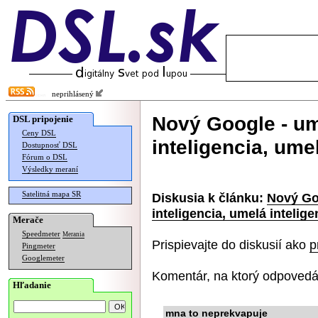
neprihlásený
Nový Google - um
DSL pripojenie
Ceny DSL
inteligencia, ume
Dostupnosť DSL
Fórum o DSL
Výsledky meraní
Satelitná mapa SR
Diskusia k článku:
Nový Goo
inteligencia, umelá intelige
Merače
Speedmeter
Merania
Prispievajte do diskusií ako
p
Pingmeter
Googlemeter
Komentár, na ktorý odpovedá
Hľadanie
mna to neprekvapuje