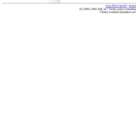
NÁVŠTEVNOSŤ
|
INZE
(C) 2004, 2005 DSL.sk | Všetky práva vyhradené
Všetky uvedené informácie sú b