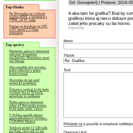
Od: Gsnwjwkrfj | Pridané: 2016-0
Top články
A aka tam he grafika? Bral by so
Na Slovensku sa v tichosti
vypína ADSL v lokalitách s
grafikou ktora aj nieco dokaze pr
VDSL, už 31. mája
zatial jeho procaky su ba hovno.
Orange sa doťahuje na UPC
Odpovedať
a O2, spustí 2.5 Gbps
pripojenie
Meno:
Top správy
Maďarsko jadrovú elektráreň
nakoniec kompletne
Titulok:
neodstavilo, Rumunsko mení
tok Dunaja
Alza nasadila dve novinky,
Text:
jednu užitočnú a jednu
kontroverznú
Slovensko.sk má opäť
technické problémy
Železnice znižujú kvôli teplu
rýchlosť iba na 50 km/h,
spôsobuje to meškanie
Ďalšia jadrová elektráreň
južne od Slovenska musela
kvôli teplu znížiť výkon
V Poľsku spustili takmer
gigawatthodinové úložisko,
z LiFePO4 článkov
Prihláste sa
a povoľte si emailové notifiká
Telekom pridal 12 GB balík
pre Easy, chce zaň 12 eur
Overovací text: