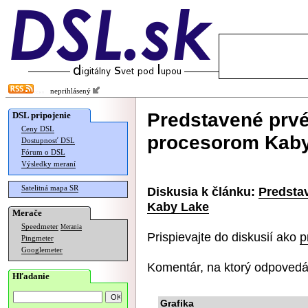
neprihlásený
Predstavené prvé
DSL pripojenie
Ceny DSL
procesorom Kab
Dostupnosť DSL
Fórum o DSL
Výsledky meraní
Satelitná mapa SR
Diskusia k článku:
Predsta
Kaby Lake
Merače
Speedmeter
Merania
Prispievajte do diskusií ako
p
Pingmeter
Googlemeter
Komentár, na ktorý odpovedá
Hľadanie
Grafika