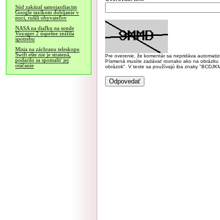
Súd zakázal samojazdiacim
Google taxíkom dobíjanie v
noci, rušili obyvateľov
NASA na diaľku na sonde
Voyager 2 úspešne znížila
spotrebu
Misia na záchranu teleskopu
Swift ešte nie je stratená,
Pre overenie, že komentár sa nepridáva automatizov
podarilo sa spomaliť jej
Písmená musíte zadávať rovnako ako na obrázku veľk
otáčanie
obrázok". V texte sa používajú iba znaky "BC