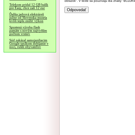
obrázok". V texte sa používajú iba znaky "BC
Telekom pridal 12 GB balík
pre Easy, chce zaň 12 eur
Ďalšia jadrová elektráreň
južne od Slovenska musela
kvôli teplu znížiť výkon
Spustená výroba flash
pamäte s novým najvyšším
počtom vrstiev
Súd zakázal samojazdiacim
Google taxíkom dobíjanie v
noci, rušili obyvateľov