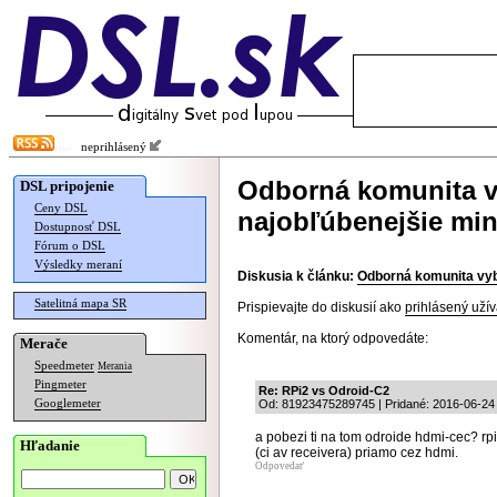
neprihlásený
Odborná komunita v
DSL pripojenie
Ceny DSL
najobľúbenejšie min
Dostupnosť DSL
Fórum o DSL
Výsledky meraní
Diskusia k článku:
Odborná komunita vyb
Satelitná mapa SR
Prispievajte do diskusií ako
prihlásený užív
Komentár, na ktorý odpovedáte:
Merače
Speedmeter
Merania
Pingmeter
Re: RPi2 vs Odroid-C2
Googlemeter
Od: 81923475289745 | Pridané: 2016-06-24
a pobezi ti na tom odroide hdmi-cec? rp
Hľadanie
(ci av receivera) priamo cez hdmi.
Odpovedať