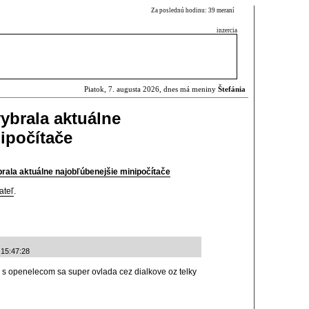
Za poslednú hodinu: 39 meraní
inzercia
Piatok, 7. augusta 2026, dnes má meniny
Štefánia
ybrala aktuálne
ipočítače
rala aktuálne najobľúbenejšie minipočítače
ateľ
.
 15:47:28
i s openelecom sa super ovlada cez dialkove oz telky