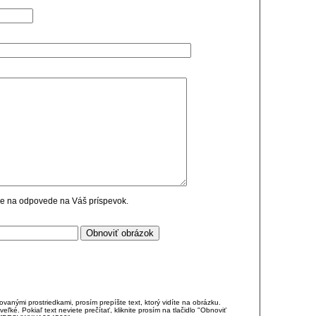
cie na odpovede na Váš príspevok.
anými prostriedkami, prosím prepíšte text, ktorý vidíte na obrázku.
é. Pokiaľ text neviete prečítať, kliknite prosím na tlačidlo "Obnoviť