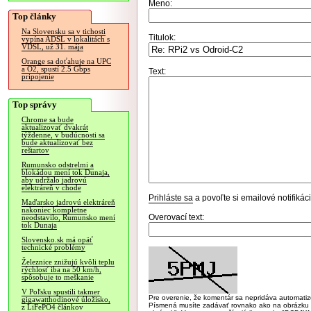
Meno:
Top články
Na Slovensku sa v tichosti
Titulok:
vypína ADSL v lokalitách s
VDSL, už 31. mája
Orange sa doťahuje na UPC
a O2, spustí 2.5 Gbps
Text:
pripojenie
Top správy
Chrome sa bude
aktualizovať dvakrát
týždenne, v budúcnosti sa
bude aktualizovať bez
reštartov
Rumunsko odstrelmi a
blokádou mení tok Dunaja,
aby udržalo jadrovú
elektráreň v chode
Prihláste sa
a povoľte si emailové notifiká
Maďarsko jadrovú elektráreň
nakoniec kompletne
Overovací text:
neodstavilo, Rumunsko mení
tok Dunaja
Slovensko.sk má opäť
technické problémy
Železnice znižujú kvôli teplu
rýchlosť iba na 50 km/h,
spôsobuje to meškanie
V Poľsku spustili takmer
Pre overenie, že komentár sa nepridáva automatizov
gigawatthodinové úložisko,
Písmená musíte zadávať rovnako ako na obrázku veľk
z LiFePO4 článkov