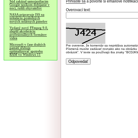
Prihláste sa
a povoľte si emailové notifiká
Súd zakázal samojazdiacim
Google taxíkom dobíjanie v
noci, rušili obyvateľov
Overovací text:
NASA pripravuje ISS na
inštaláciu posledných
nových solárnych panelov
Vydaný nový FFmpeg 9.0,
zlepšil akceleráciu
profesionálnych formátov
videa
Microsoft v čase drahých
Pre overenie, že komentár sa nepridáva automatizov
pamätí sľubuje
Písmená musíte zadávať rovnako ako na obrázku veľk
optimalizovať spotrebu
obrázok". V texte sa používajú iba znaky "BC
RAM vo Windows 11