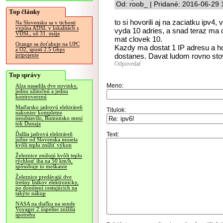
Od: roob_ | Pridané: 2016-06-29 
Top články
to si hovorili aj na zaciatku ipv4
Na Slovensku sa v tichosti
vypína ADSL v lokalitách s
vyda 10 adries, a snad teraz ma 
VDSL, už 31. mája
mat clovek 10.
Orange sa doťahuje na UPC
Kazdy ma dostat 1 IP adresu a ho
a O2, spustí 2.5 Gbps
dostanes. Davat ludom rovno stovk
pripojenie
Odpovedať
Top správy
Meno:
Alza nasadila dve novinky,
jednu užitočnú a jednu
kontroverznú
Maďarsko jadrovú elektráreň
Titulok:
nakoniec kompletne
neodstavilo, Rumunsko mení
tok Dunaja
Text:
Ďalšia jadrová elektráreň
južne od Slovenska musela
kvôli teplu znížiť výkon
Železnice znižujú kvôli teplu
rýchlosť iba na 50 km/h,
spôsobuje to meškanie
Železnice predávajú dve
tretiny lístkov elektronicky,
po donútení cestujúcich na
takýto nákup
NASA na diaľku na sonde
Voyager 2 úspešne znížila
spotrebu