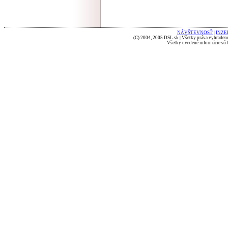
NÁVŠTEVNOSŤ
|
INZE
(C) 2004, 2005 DSL.sk | Všetky práva vyhradené
Všetky uvedené informácie sú b