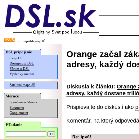
neprihlásený
Orange začal zá
DSL pripojenie
Ceny DSL
adresy, každý dos
Dostupnosť DSL
Fórum o DSL
Výsledky meraní
Satelitná mapa SR
Diskusia k článku:
Orange 
adresy, každý dostane trili
Merače
Speedmeter
Merania
Prispievajte do diskusií ako
p
Pingmeter
Googlemeter
Komentár, na ktorý odpovedá
Hľadanie
Re: ipv6!