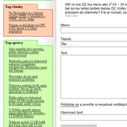
ISP co ma /32 ma nieco ako 2^24 ~ 16 m
Top články
tak sa mu lahko prideli dalsia /32. Kolk
pripojeni do internetu? A to je rozsah, za
Na Slovensku sa v tichosti
vypína ADSL v lokalitách s
Odpovedať
VDSL, už 31. mája
Meno:
Orange sa doťahuje na UPC
a O2, spustí 2.5 Gbps
pripojenie
Titulok:
Top správy
Alza nasadila dve novinky,
jednu užitočnú a jednu
Text:
kontroverznú
Maďarsko jadrovú elektráreň
nakoniec kompletne
neodstavilo, Rumunsko mení
tok Dunaja
Slovensko.sk má opäť
technické problémy
Železnice znižujú kvôli teplu
rýchlosť iba na 50 km/h,
spôsobuje to meškanie
Ďalšia jadrová elektráreň
južne od Slovenska musela
kvôli teplu znížiť výkon
Prihláste sa
a povoľte si emailové notifiká
V Poľsku spustili takmer
Overovací text:
gigawatthodinové úložisko,
z LiFePO4 článkov
Telekom pridal 12 GB balík
pre Easy, chce zaň 12 eur