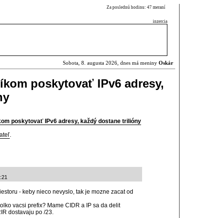
Za poslednú hodinu: 47 meraní
inzercia
Sobota, 8. augusta 2026, dnes má meniny
Oskár
íkom poskytovať IPv6 adresy,
ny
om poskytovať IPv6 adresy, každý dostane trilióny
ateľ
.
:21
estoru - keby nieco nevyslo, tak je mozne zacat od
tolko vacsi prefix? Mame CIDR a IP sa da delit
RIR dostavaju po /23.