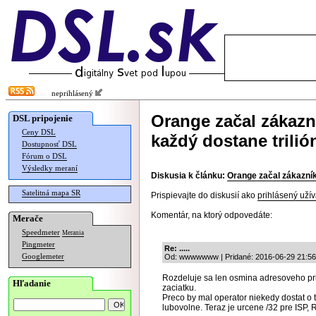
neprihlásený
Orange začal zákazn
DSL pripojenie
Ceny DSL
každý dostane trilió
Dostupnosť DSL
Fórum o DSL
Výsledky meraní
Diskusia k článku:
Orange začal zákazník
Satelitná mapa SR
Prispievajte do diskusií ako
prihlásený užív
Komentár, na ktorý odpovedáte:
Merače
Speedmeter
Merania
Pingmeter
Re: .....
Googlemeter
Od: wwwwwww | Pridané: 2016-06-29 21:56
Rozdeluje sa len osmina adresoveho pri
Hľadanie
zaciatku.
Preco by mal operator niekedy dostat o 
lubovolne. Teraz je urcene /32 pre ISP, 