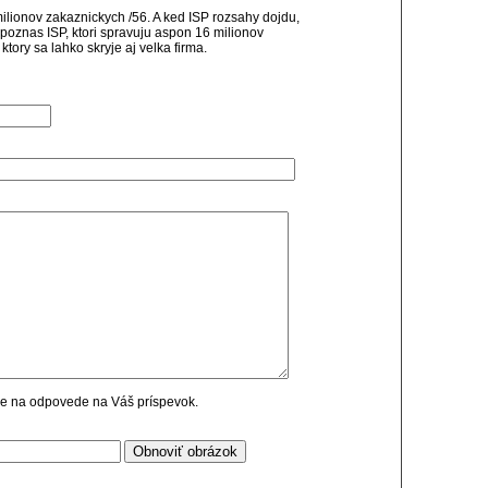
ilionov zakaznickych /56. A ked ISP rozsahy dojdu,
o poznas ISP, ktori spravuju aspon 16 milionov
 ktory sa lahko skryje aj velka firma.
cie na odpovede na Váš príspevok.