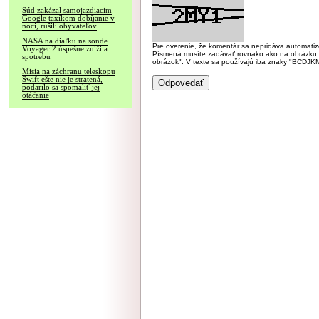
Súd zakázal samojazdiacim
Google taxíkom dobíjanie v
noci, rušili obyvateľov
NASA na diaľku na sonde
Pre overenie, že komentár sa nepridáva automatizov
Voyager 2 úspešne znížila
Písmená musíte zadávať rovnako ako na obrázku veľk
spotrebu
obrázok". V texte sa používajú iba znaky "BC
Misia na záchranu teleskopu
Swift ešte nie je stratená,
podarilo sa spomaliť jej
otáčanie