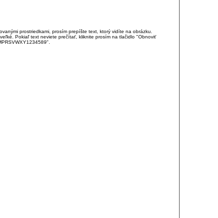
anými prostriedkami, prosím prepíšte text, ktorý vidíte na obrázku.
é. Pokiaľ text neviete prečítať, kliknite prosím na tlačidlo "Obnoviť
DJKMPRSVWXY1234589".