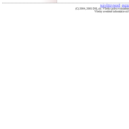
NÁVŠTEVNOSŤ
|
INZE
(C) 2004, 2005 DSL.sk | Všetky práva vyhradené
Všetky uvedené informácie sú b