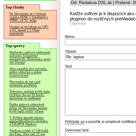
Od: Redakcia DSL.sk | Pridané: 
Top články
Keďže softvér je k dispozícii ako
Na Slovensku sa v tichosti
vypína ADSL v lokalitách s
pluginov do rozličných prehliadač
VDSL, už 31. mája
Odpovedať
Orange sa doťahuje na UPC
a O2, spustí 2.5 Gbps
pripojenie
Meno:
Top správy
Titulok:
Maďarsko jadrovú elektráreň
nakoniec kompletne
neodstavilo, Rumunsko mení
tok Dunaja
Text:
Alza nasadila dve novinky,
jednu užitočnú a jednu
kontroverznú
Slovensko.sk má opäť
technické problémy
Železnice znižujú kvôli teplu
rýchlosť iba na 50 km/h,
spôsobuje to meškanie
Ďalšia jadrová elektráreň
južne od Slovenska musela
kvôli teplu znížiť výkon
V Poľsku spustili takmer
gigawatthodinové úložisko,
Prihláste sa
a povoľte si emailové notifiká
z LiFePO4 článkov
Overovací text:
Telekom pridal 12 GB balík
pre Easy, chce zaň 12 eur