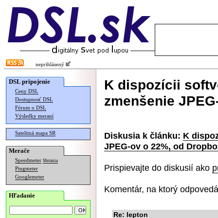
neprihlásený
K dispozícii soft
DSL pripojenie
Ceny DSL
zmenšenie JPEG-
Dostupnosť DSL
Fórum o DSL
Výsledky meraní
Satelitná mapa SR
Diskusia k článku:
K dispoz
JPEG-ov o 22%, od Dropb
Merače
Speedmeter
Merania
Prispievajte do diskusií ako
p
Pingmeter
Googlemeter
Komentár, na ktorý odpovedá
Hľadanie
Re: lepton