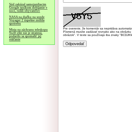
Súd zakázal samojazdiacim
Google taxíkom dobíjanie v
noci, rušili obyvateľov
NASA na diaľku na sonde
Voyager 2 úspešne znížila
spotrebu
Pre overenie, že komentár sa nepridáva automatizov
Misia na záchranu teleskopu
Písmená musíte zadávať rovnako ako na obrázku veľk
Swift ešte nie je stratená,
obrázok". V texte sa používajú iba znaky "BC
podarilo sa spomaliť jej
otáčanie