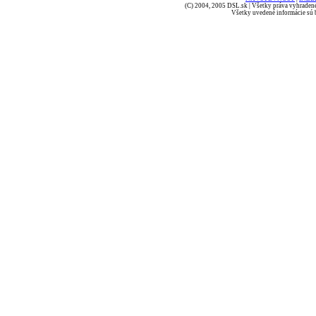
(C) 2004, 2005 DSL.sk | Všetky práva vyhradené
Všetky uvedené informácie sú b