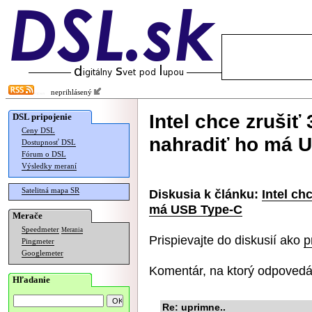
neprihlásený
Intel chce zrušiť
DSL pripojenie
Ceny DSL
nahradiť ho má 
Dostupnosť DSL
Fórum o DSL
Výsledky meraní
Satelitná mapa SR
Diskusia k článku:
Intel ch
má USB Type-C
Merače
Speedmeter
Merania
Prispievajte do diskusií ako
p
Pingmeter
Googlemeter
Komentár, na ktorý odpovedá
Hľadanie
Re: uprimne..