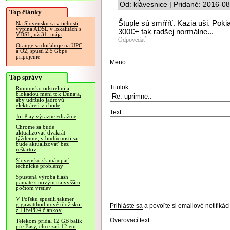
Od: klávesnice | Pridané: 2016-0
Top články
Štuple sú smŕŕŕť. Kazia uši. Poki
Na Slovensku sa v tichosti
vypína ADSL v lokalitách s
300€+ tak radšej normálne...
VDSL, už 31. mája
Odpovedať
Orange sa doťahuje na UPC
a O2, spustí 2.5 Gbps
pripojenie
Meno:
Top správy
Titulok:
Rumunsko odstrelmi a
blokádou mení tok Dunaja,
aby udržalo jadrovú
elektráreň v chode
Text:
Joj Play výrazne zdražuje
Chrome sa bude
aktualizovať dvakrát
týždenne, v budúcnosti sa
bude aktualizovať bez
reštartov
Slovensko.sk má opäť
technické problémy
Spustená výroba flash
pamäte s novým najvyšším
počtom vrstiev
V Poľsku spustili takmer
gigawatthodinové úložisko,
Prihláste sa
a povoľte si emailové notifiká
z LiFePO4 článkov
Overovací text:
Telekom pridal 12 GB balík
pre Easy, chce zaň 12 eur