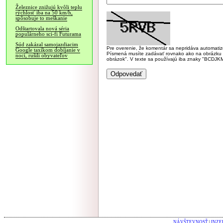
Železnice znižujú kvôli teplu
rýchlosť iba na 50 km/h,
spôsobuje to meškanie
Odštartovala nová séria
populárneho sci-fi Futurama
Súd zakázal samojazdiacim
Pre overenie, že komentár sa nepridáva automatizov
Google taxíkom dobíjanie v
Písmená musíte zadávať rovnako ako na obrázku veľk
noci, rušili obyvateľov
obrázok". V texte sa používajú iba znaky "BC
NÁVŠTEVNOSŤ
|
INZE