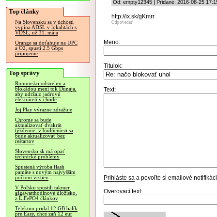
Od: empty12345 | Pridané: 2016-08-25 17:1
Top články
http://ix.sk/gKmrr
Na Slovensku sa v tichosti
Odpovedať
vypína ADSL v lokalitách s
VDSL, už 31. mája
Meno:
Orange sa doťahuje na UPC
a O2, spustí 2.5 Gbps
pripojenie
Titulok:
Top správy
Rumunsko odstrelmi a
blokádou mení tok Dunaja,
Text:
aby udržalo jadrovú
elektráreň v chode
Joj Play výrazne zdražuje
Chrome sa bude
aktualizovať dvakrát
týždenne, v budúcnosti sa
bude aktualizovať bez
reštartov
Slovensko.sk má opäť
technické problémy
Spustená výroba flash
pamäte s novým najvyšším
Prihláste sa
a povoľte si emailové notifiká
počtom vrstiev
V Poľsku spustili takmer
Overovací text:
gigawatthodinové úložisko,
z LiFePO4 článkov
Telekom pridal 12 GB balík
pre Easy, chce zaň 12 eur