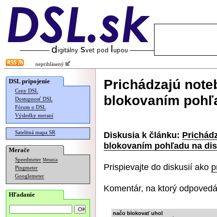
neprihlásený
Prichádzajú not
DSL pripojenie
Ceny DSL
blokovaním pohľa
Dostupnosť DSL
Fórum o DSL
Výsledky meraní
Satelitná mapa SR
Diskusia k článku:
Prichád
blokovaním pohľadu na dis
Merače
Speedmeter
Merania
Prispievajte do diskusií ako
p
Pingmeter
Googlemeter
Komentár, na ktorý odpovedá
Hľadanie
načo blokovať uhol