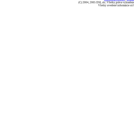
(C) 2004, 2005 DSL.sk | Všetky práva vyhradené
Všetky uvedené informácie sú b