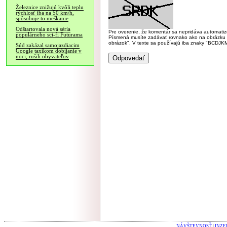
Železnice znižujú kvôli teplu
rýchlosť iba na 50 km/h,
spôsobuje to meškanie
Odštartovala nová séria
Pre overenie, že komentár sa nepridáva automatizov
populárneho sci-fi Futurama
Písmená musíte zadávať rovnako ako na obrázku veľk
obrázok". V texte sa používajú iba znaky "BC
Súd zakázal samojazdiacim
Google taxíkom dobíjanie v
noci, rušili obyvateľov
NÁVŠTEVNOSŤ
|
INZE