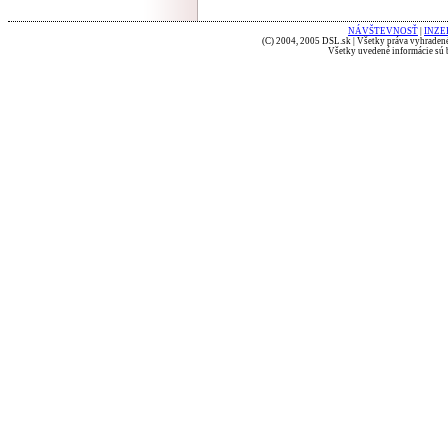
NÁVŠTEVNOSŤ
|
INZE
(C) 2004, 2005 DSL.sk | Všetky práva vyhradené
Všetky uvedené informácie sú b