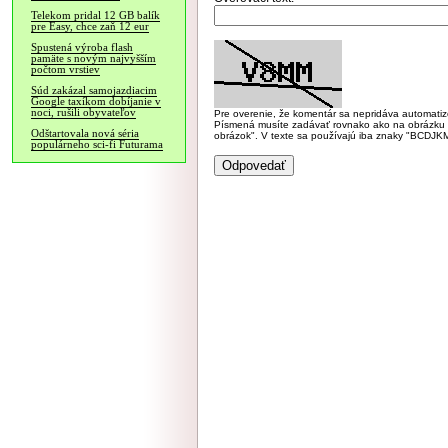
Telekom pridal 12 GB balík
pre Easy, chce zaň 12 eur
Spustená výroba flash
pamäte s novým najvyšším
počtom vrstiev
Súd zakázal samojazdiacim
Google taxíkom dobíjanie v
noci, rušili obyvateľov
Pre overenie, že komentár sa nepridáva automatizov
Písmená musíte zadávať rovnako ako na obrázku veľk
Odštartovala nová séria
obrázok". V texte sa používajú iba znaky "BC
populárneho sci-fi Futurama