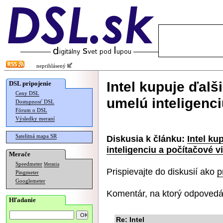
neprihlásený
Intel kupuje ďalš
DSL pripojenie
Ceny DSL
umelú inteligenci
Dostupnosť DSL
Fórum o DSL
Výsledky meraní
Satelitná mapa SR
Diskusia k článku:
Intel ku
inteligenciu a počítačové v
Merače
Speedmeter
Merania
Prispievajte do diskusií ako
p
Pingmeter
Googlemeter
Komentár, na ktorý odpovedá
Hľadanie
Re: Intel