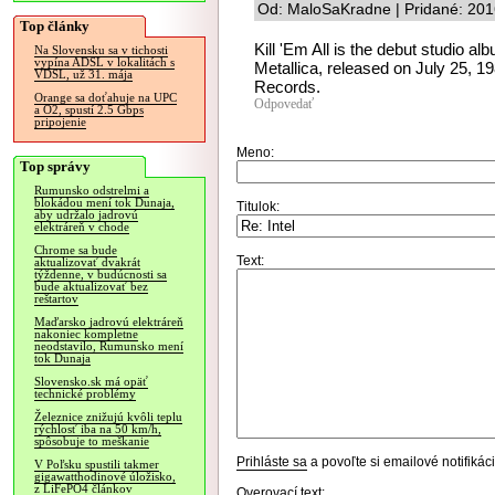
Od: MaloSaKradne | Pridané: 201
Top články
Kill 'Em All is the debut studio 
Na Slovensku sa v tichosti
vypína ADSL v lokalitách s
Metallica, released on July 25, 1
VDSL, už 31. mája
Records.
Orange sa doťahuje na UPC
Odpovedať
a O2, spustí 2.5 Gbps
pripojenie
Meno:
Top správy
Rumunsko odstrelmi a
blokádou mení tok Dunaja,
Titulok:
aby udržalo jadrovú
elektráreň v chode
Chrome sa bude
Text:
aktualizovať dvakrát
týždenne, v budúcnosti sa
bude aktualizovať bez
reštartov
Maďarsko jadrovú elektráreň
nakoniec kompletne
neodstavilo, Rumunsko mení
tok Dunaja
Slovensko.sk má opäť
technické problémy
Železnice znižujú kvôli teplu
rýchlosť iba na 50 km/h,
spôsobuje to meškanie
Prihláste sa
a povoľte si emailové notifiká
V Poľsku spustili takmer
gigawatthodinové úložisko,
z LiFePO4 článkov
Overovací text: