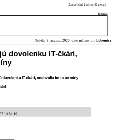
Za poslednú hodinu: 42 meraní
inzercia
Nedeľa, 9. augusta 2026, dnes má meniny
Ľubomíra
jú dovolenku IT-čkári,
míny
 dovolenku IT-čkári, nedovolia im to termíny
ateľ
.
07 14:34:19