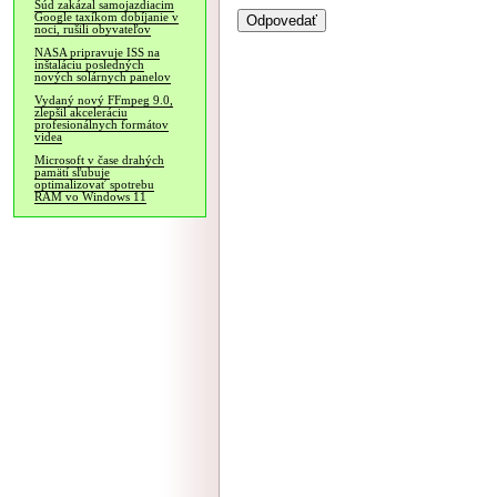
Súd zakázal samojazdiacim
Google taxíkom dobíjanie v
noci, rušili obyvateľov
NASA pripravuje ISS na
inštaláciu posledných
nových solárnych panelov
Vydaný nový FFmpeg 9.0,
zlepšil akceleráciu
profesionálnych formátov
videa
Microsoft v čase drahých
pamätí sľubuje
optimalizovať spotrebu
RAM vo Windows 11