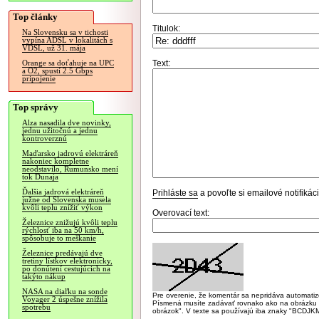
Top články
Titulok:
Na Slovensku sa v tichosti
vypína ADSL v lokalitách s
VDSL, už 31. mája
Text:
Orange sa doťahuje na UPC
a O2, spustí 2.5 Gbps
pripojenie
Top správy
Alza nasadila dve novinky,
jednu užitočnú a jednu
kontroverznú
Maďarsko jadrovú elektráreň
nakoniec kompletne
neodstavilo, Rumunsko mení
tok Dunaja
Ďalšia jadrová elektráreň
Prihláste sa
a povoľte si emailové notifiká
južne od Slovenska musela
kvôli teplu znížiť výkon
Overovací text:
Železnice znižujú kvôli teplu
rýchlosť iba na 50 km/h,
spôsobuje to meškanie
Železnice predávajú dve
tretiny lístkov elektronicky,
po donútení cestujúcich na
takýto nákup
NASA na diaľku na sonde
Pre overenie, že komentár sa nepridáva automatizov
Voyager 2 úspešne znížila
Písmená musíte zadávať rovnako ako na obrázku veľk
spotrebu
obrázok". V texte sa používajú iba znaky "BC