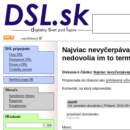
neprihlásený
Najviac nevyčerpáva
DSL pripojenie
Ceny DSL
nedovolia im to ter
Dostupnosť DSL
Fórum o DSL
Výsledky meraní
Diskusia k článku:
Najviac nevyčerpávajú
Satelitná mapa SR
Prispievajte do diskusií ako
prihlásený užív
Komentár, na ktorý odpovedáte:
Merače
Speedmeter
Merania
Pingmeter
dddfff
Googlemeter
Od: posielam dovolenku | Pridané: 2016-09-
posielam dovolenku
Hľadanie
Odpovedať
Meno: