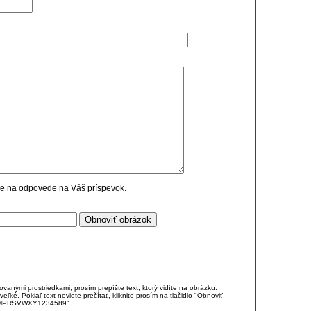
cie na odpovede na Váš príspevok.
anými prostriedkami, prosím prepíšte text, ktorý vidíte na obrázku.
é. Pokiaľ text neviete prečítať, kliknite prosím na tlačidlo "Obnoviť
DJKMPRSVWXY1234589".