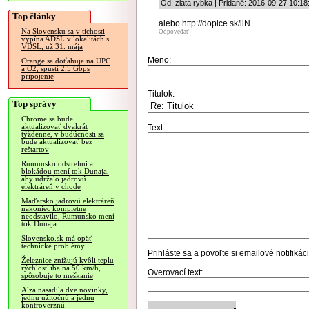
Od: zlata rybka | Pridané: 2016-09-27 10:18
Top články
alebo http://dopice.sk/iiN
Na Slovensku sa v tichosti
Odpovedať
vypína ADSL v lokalitách s
VDSL, už 31. mája
Meno:
Orange sa doťahuje na UPC
a O2, spustí 2.5 Gbps
pripojenie
Titulok:
Top správy
Chrome sa bude
aktualizovať dvakrát
Text:
týždenne, v budúcnosti sa
bude aktualizovať bez
reštartov
Rumunsko odstrelmi a
blokádou mení tok Dunaja,
aby udržalo jadrovú
elektráreň v chode
Maďarsko jadrovú elektráreň
nakoniec kompletne
neodstavilo, Rumunsko mení
tok Dunaja
Slovensko.sk má opäť
technické problémy
Prihláste sa
a povoľte si emailové notifiká
Železnice znižujú kvôli teplu
rýchlosť iba na 50 km/h,
Overovací text:
spôsobuje to meškanie
Alza nasadila dve novinky,
jednu užitočnú a jednu
kontroverznú