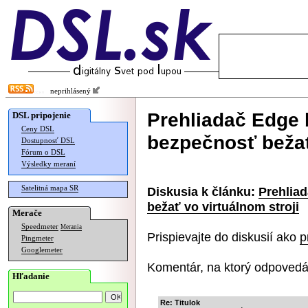
neprihlásený
Prehliadač Edge 
DSL pripojenie
Ceny DSL
bezpečnosť bežať
Dostupnosť DSL
Fórum o DSL
Výsledky meraní
Satelitná mapa SR
Diskusia k článku:
Prehlia
bežať vo virtuálnom stroji
Merače
Speedmeter
Merania
Prispievajte do diskusií ako
p
Pingmeter
Googlemeter
Komentár, na ktorý odpovedá
Hľadanie
Re: Titulok