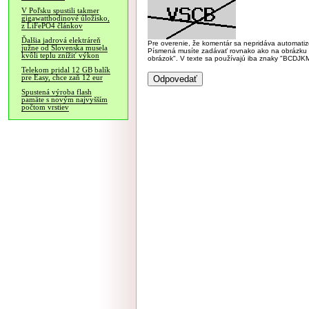
V Poľsku spustili takmer
gigawatthodinové úložisko,
z LiFePO4 článkov
Ďalšia jadrová elektráreň
Pre overenie, že komentár sa nepridáva automatizov
južne od Slovenska musela
Písmená musíte zadávať rovnako ako na obrázku veľk
kvôli teplu znížiť výkon
obrázok". V texte sa používajú iba znaky "BC
Telekom pridal 12 GB balík
pre Easy, chce zaň 12 eur
Spustená výroba flash
pamäte s novým najvyšším
počtom vrstiev