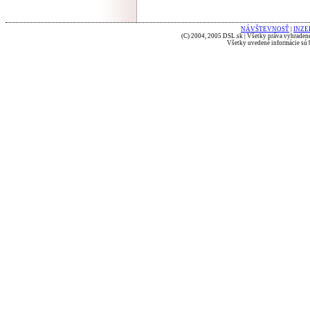
NÁVŠTEVNOSŤ
|
INZE
(C) 2004, 2005 DSL.sk | Všetky práva vyhradené
Všetky uvedené informácie sú b