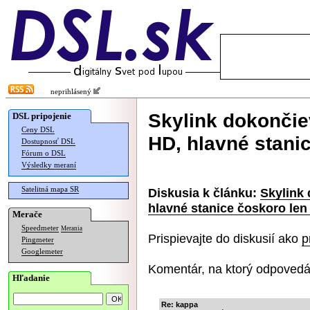
neprihlásený
Skylink dokonči
DSL pripojenie
Ceny DSL
HD, hlavné stani
Dostupnosť DSL
Fórum o DSL
Výsledky meraní
Satelitná mapa SR
Diskusia k článku:
Skylink
hlavné stanice čoskoro len
Merače
Speedmeter
Merania
Prispievajte do diskusií ako
p
Pingmeter
Googlemeter
Komentár, na ktorý odpovedá
Hľadanie
Re: kappa