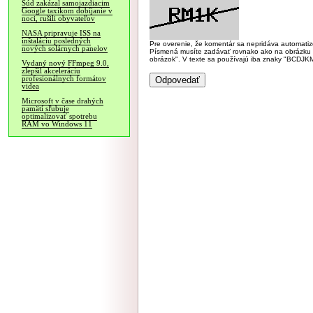
Súd zakázal samojazdiacim
Google taxíkom dobíjanie v
noci, rušili obyvateľov
NASA pripravuje ISS na
inštaláciu posledných
Pre overenie, že komentár sa nepridáva automatizov
nových solárnych panelov
Písmená musíte zadávať rovnako ako na obrázku veľk
obrázok". V texte sa používajú iba znaky "BC
Vydaný nový FFmpeg 9.0,
zlepšil akceleráciu
profesionálnych formátov
videa
Microsoft v čase drahých
pamätí sľubuje
optimalizovať spotrebu
RAM vo Windows 11