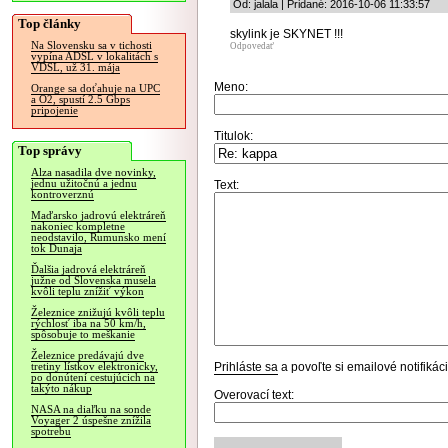
Od: jalala | Pridané: 2016-10-06 11:33:57
Top články
skylink je SKYNET !!!
Na Slovensku sa v tichosti
Odpovedať
vypína ADSL v lokalitách s
VDSL, už 31. mája
Meno:
Orange sa doťahuje na UPC
a O2, spustí 2.5 Gbps
pripojenie
Titulok:
Top správy
Alza nasadila dve novinky,
jednu užitočnú a jednu
Text:
kontroverznú
Maďarsko jadrovú elektráreň
nakoniec kompletne
neodstavilo, Rumunsko mení
tok Dunaja
Ďalšia jadrová elektráreň
južne od Slovenska musela
kvôli teplu znížiť výkon
Železnice znižujú kvôli teplu
rýchlosť iba na 50 km/h,
spôsobuje to meškanie
Železnice predávajú dve
Prihláste sa
a povoľte si emailové notifiká
tretiny lístkov elektronicky,
po donútení cestujúcich na
takýto nákup
Overovací text:
NASA na diaľku na sonde
Voyager 2 úspešne znížila
spotrebu