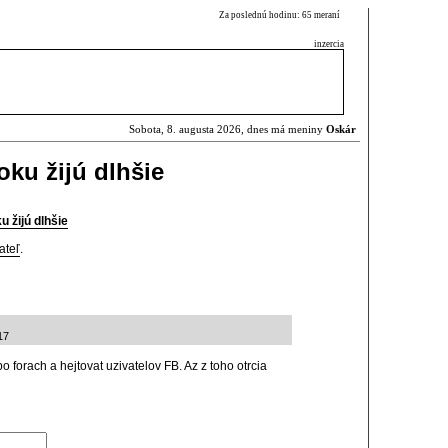
Za poslednú hodinu: 65 meraní
inzercia
Sobota, 8. augusta 2026, dnes má meniny
Oskár
oku žijú dlhšie
 žijú dlhšie
ateľ
.
17
 forach a hejtovat uzivatelov FB. Az z toho otrcia