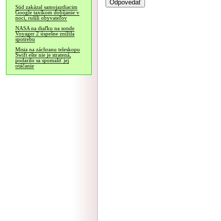
Súd zakázal samojazdiacim
Google taxíkom dobíjanie v
noci, rušili obyvateľov
NASA na diaľku na sonde
Voyager 2 úspešne znížila
spotrebu
Misia na záchranu teleskopu
Swift ešte nie je stratená,
podarilo sa spomaliť jej
otáčanie