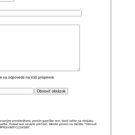
cie na odpovede na Váš príspevok.
anými prostriedkami, prosím prepíšte text, ktorý vidíte na obrázku.
é. Pokiaľ text neviete prečítať, kliknite prosím na tlačidlo "Obnoviť
DJKMPRSVWXY1234589".