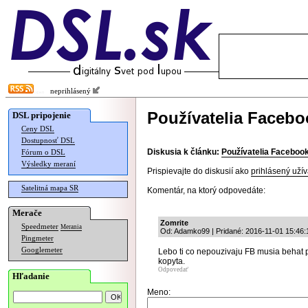
neprihlásený
Používatelia Facebo
DSL pripojenie
Ceny DSL
Dostupnosť DSL
Diskusia k článku:
Používatelia Facebooku
Fórum o DSL
Výsledky meraní
Prispievajte do diskusií ako
prihlásený užív
Satelitná mapa SR
Komentár, na ktorý odpovedáte:
Merače
Zomrite
Speedmeter
Merania
Od: Adamko99 | Pridané: 2016-11-01 15:46:
Pingmeter
Googlemeter
Lebo ti co nepouzivaju FB musia behat po
kopyta.
Odpovedať
Hľadanie
Meno: