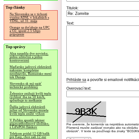
Top články
Titulok:
Na Slovensku sa v tichosti
vypína ADSL v lokalitách s
VDSL, už 31. mája
Text:
Orange sa doťahuje na UPC
a O2, spustí 2.5 Gbps
pripojenie
Top správy
Alza nasadila dve novinky,
jednu užitočnú a jednu
kontroverznú
Maďarsko jadrovú elektráreň
nakoniec kompletne
neodstavilo, Rumunsko mení
tok Dunaja
Prihláste sa
a povoľte si emailové notifiká
Slovensko.sk má opäť
technické problémy
Overovací text:
Železnice znižujú kvôli teplu
rýchlosť iba na 50 km/h,
spôsobuje to meškanie
Ďalšia jadrová elektráreň
južne od Slovenska musela
kvôli teplu znížiť výkon
V Poľsku spustili takmer
gigawatthodinové úložisko,
Pre overenie, že komentár sa nepridáva automatizov
z LiFePO4 článkov
Písmená musíte zadávať rovnako ako na obrázku veľk
obrázok". V texte sa používajú iba znaky "BC
Telekom pridal 12 GB balík
pre Easy, chce zaň 12 eur