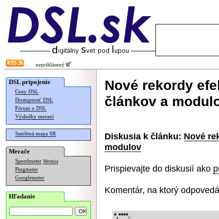
neprihlásený
Nové rekordy efe
DSL pripojenie
Ceny DSL
článkov a modul
Dostupnosť DSL
Fórum o DSL
Výsledky meraní
Satelitná mapa SR
Diskusia k článku:
Nové rek
modulov
Merače
Speedmeter
Merania
Prispievajte do diskusií ako
p
Pingmeter
Googlemeter
Komentár, na ktorý odpovedá
Hľadanie
*,****.