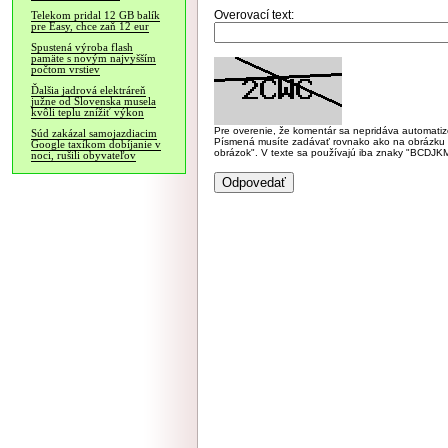
Overovací text:
Telekom pridal 12 GB balík
pre Easy, chce zaň 12 eur
Spustená výroba flash
pamäte s novým najvyšším
počtom vrstiev
Ďalšia jadrová elektráreň
južne od Slovenska musela
kvôli teplu znížiť výkon
Pre overenie, že komentár sa nepridáva automatizov
Súd zakázal samojazdiacim
Písmená musíte zadávať rovnako ako na obrázku veľk
Google taxíkom dobíjanie v
obrázok". V texte sa používajú iba znaky "BC
noci, rušili obyvateľov