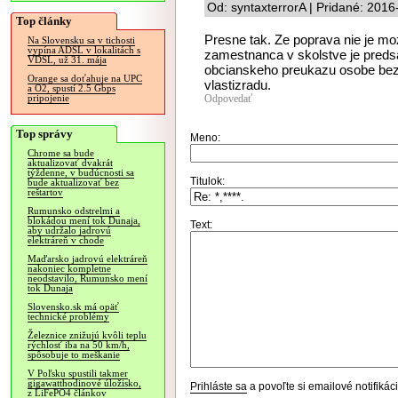
Od: syntaxterrorA | Pridané: 201
Top články
Presne tak. Ze poprava nie je 
Na Slovensku sa v tichosti
vypína ADSL v lokalitách s
zamestnanca v skolstve je preds
VDSL, už 31. mája
obcianskeho preukazu osobe bez t
Orange sa doťahuje na UPC
vlastizradu.
a O2, spustí 2.5 Gbps
Odpovedať
pripojenie
Top správy
Meno:
Chrome sa bude
aktualizovať dvakrát
týždenne, v budúcnosti sa
Titulok:
bude aktualizovať bez
reštartov
Rumunsko odstrelmi a
blokádou mení tok Dunaja,
Text:
aby udržalo jadrovú
elektráreň v chode
Maďarsko jadrovú elektráreň
nakoniec kompletne
neodstavilo, Rumunsko mení
tok Dunaja
Slovensko.sk má opäť
technické problémy
Železnice znižujú kvôli teplu
rýchlosť iba na 50 km/h,
spôsobuje to meškanie
V Poľsku spustili takmer
gigawatthodinové úložisko,
Prihláste sa
a povoľte si emailové notifiká
z LiFePO4 článkov