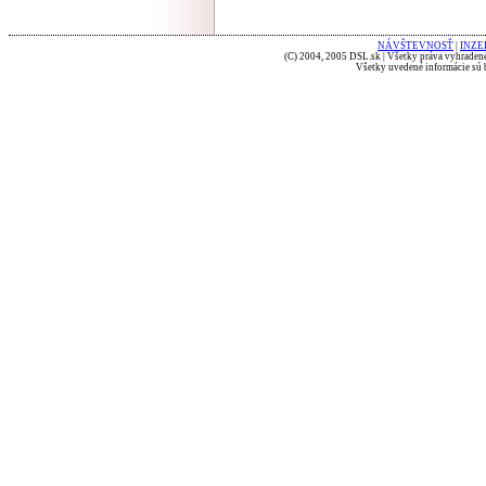
NÁVŠTEVNOSŤ
|
INZE
(C) 2004, 2005 DSL.sk | Všetky práva vyhradené
Všetky uvedené informácie sú b