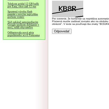
Telekom pridal 12 GB balík
pre Easy, chce zaň 12 eur
Spustená výroba flash
pamäte s novým najvyšším
počtom vrstiev
Pre overenie, že komentár sa nepridáva automatizov
Písmená musíte zadávať rovnako ako na obrázku veľk
Súd zakázal samojazdiacim
obrázok". V texte sa používajú iba znaky "BC
Google taxíkom dobíjanie v
noci, rušili obyvateľov
Odštartovala nová séria
populárneho sci-fi Futurama