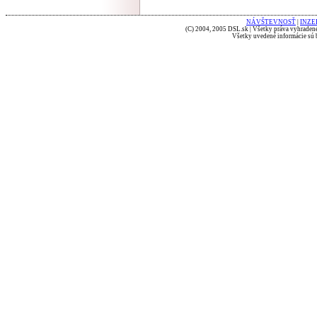
NÁVŠTEVNOSŤ
|
INZE
(C) 2004, 2005 DSL.sk | Všetky práva vyhradené
Všetky uvedené informácie sú b