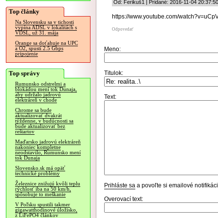
Od: Ferikuš1 | Pridané: 2016-11-04 20:37:5
Top články
https://www.youtube.com/watch?v=uC
Na Slovensku sa v tichosti
vypína ADSL v lokalitách s
Odpovedať
VDSL, už 31. mája
Orange sa doťahuje na UPC
a O2, spustí 2.5 Gbps
Meno:
pripojenie
Top správy
Titulok:
Rumunsko odstrelmi a
blokádou mení tok Dunaja,
aby udržalo jadrovú
Text:
elektráreň v chode
Chrome sa bude
aktualizovať dvakrát
týždenne, v budúcnosti sa
bude aktualizovať bez
reštartov
Maďarsko jadrovú elektráreň
nakoniec kompletne
neodstavilo, Rumunsko mení
tok Dunaja
Slovensko.sk má opäť
technické problémy
Železnice znižujú kvôli teplu
Prihláste sa
a povoľte si emailové notifiká
rýchlosť iba na 50 km/h,
spôsobuje to meškanie
Overovací text:
V Poľsku spustili takmer
gigawatthodinové úložisko,
z LiFePO4 článkov