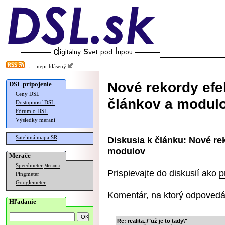
neprihlásený
Nové rekordy efe
DSL pripojenie
Ceny DSL
článkov a modul
Dostupnosť DSL
Fórum o DSL
Výsledky meraní
Satelitná mapa SR
Diskusia k článku:
Nové rek
modulov
Merače
Speedmeter
Merania
Prispievajte do diskusií ako
p
Pingmeter
Googlemeter
Komentár, na ktorý odpovedá
Hľadanie
Re: realita..\"už je to tady\"