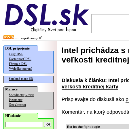
neprihlásený
Intel prichádza 
DSL pripojenie
Ceny DSL
veľkosti kreditnej
Dostupnosť DSL
Fórum o DSL
Výsledky meraní
Satelitná mapa SR
Diskusia k článku:
Intel pr
veľkosti kreditnej karty
Merače
Speedmeter
Merania
Prispievajte do diskusií ako
p
Pingmeter
Googlemeter
Komentár, na ktorý odpovedá
Hľadanie
Re: let the fight begin