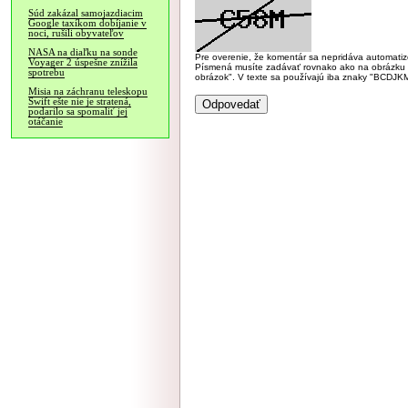
Súd zakázal samojazdiacim
Google taxíkom dobíjanie v
noci, rušili obyvateľov
NASA na diaľku na sonde
Pre overenie, že komentár sa nepridáva automatizov
Voyager 2 úspešne znížila
Písmená musíte zadávať rovnako ako na obrázku veľk
spotrebu
obrázok". V texte sa používajú iba znaky "BC
Misia na záchranu teleskopu
Swift ešte nie je stratená,
podarilo sa spomaliť jej
otáčanie