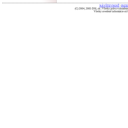
NÁVŠTEVNOSŤ
|
INZE
(C) 2004, 2005 DSL.sk | Všetky práva vyhradené
Všetky uvedené informácie sú b