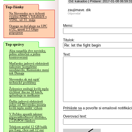
Od: kakadoo | Pridané: 2017-01-08 06:59:3
Top články
zaujimave. dik
Na Slovensku sa v tichosti
Odpovedať
vypína ADSL v lokalitách s
VDSL, už 31. mája
Meno:
Orange sa doťahuje na UPC
a O2, spustí 2.5 Gbps
pripojenie
Titulok:
Top správy
Alza nasadila dve novinky,
jednu užitočnú a jednu
Text:
kontroverznú
Maďarsko jadrovú elektráreň
nakoniec kompletne
neodstavilo, Rumunsko mení
tok Dunaja
Slovensko.sk má opäť
technické problémy
Železnice znižujú kvôli teplu
rýchlosť iba na 50 km/h,
spôsobuje to meškanie
Ďalšia jadrová elektráreň
južne od Slovenska musela
Prihláste sa
a povoľte si emailové notifiká
kvôli teplu znížiť výkon
V Poľsku spustili takmer
Overovací text:
gigawatthodinové úložisko,
z LiFePO4 článkov
Telekom pridal 12 GB balík
pre Easy, chce zaň 12 eur