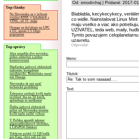
Od: smodrchaj | Pridané: 2017-01
Top články
Blablabla, kecykecykecy, veriiii
Na Slovensku sa v tichosti
vypína ADSL v lokalitách s
co widle. Nainstalovat Linux Mint 
VDSL, už 31. mája
maju vsetko a viac ako potrebuj
Orange sa doťahuje na UPC
UZIVATEL, teda web, maily, hudba,
a O2, spustí 2.5 Gbps
Tymto povazujem celoplanetarnu d
pripojenie
uzavretu.
Odpovedať
Top správy
Alza nasadila dve novinky,
jednu užitočnú a jednu
Meno:
kontroverznú
Maďarsko jadrovú elektráreň
nakoniec kompletne
Titulok:
neodstavilo, Rumunsko mení
tok Dunaja
Slovensko.sk má opäť
technické problémy
Text:
Železnice znižujú kvôli teplu
rýchlosť iba na 50 km/h,
spôsobuje to meškanie
Ďalšia jadrová elektráreň
južne od Slovenska musela
kvôli teplu znížiť výkon
V Poľsku spustili takmer
gigawatthodinové úložisko,
z LiFePO4 článkov
Telekom pridal 12 GB balík
pre Easy, chce zaň 12 eur