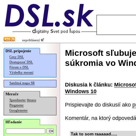
neprihlásený
Microsoft sľubuj
DSL pripojenie
Ceny DSL
súkromia vo Win
Dostupnosť DSL
Fórum o DSL
Výsledky meraní
Satelitná mapa SR
Diskusia k článku:
Microsof
Windows 10
Merače
Speedmeter
Merania
Prispievajte do diskusií ako
p
Pingmeter
Googlemeter
Komentár, na ktorý odpovedá
Hľadanie
Tak to som raaaaad.....