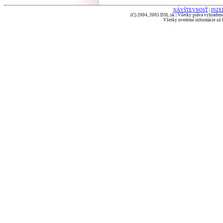
NÁVŠTEVNOSŤ
|
INZE
(C) 2004, 2005 DSL.sk | Všetky práva vyhradené
Všetky uvedené informácie sú b