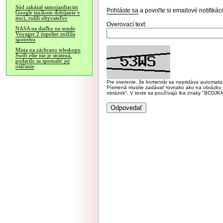
Súd zakázal samojazdiacim
Prihláste sa
a povoľte si emailové notifiká
Google taxíkom dobíjanie v
noci, rušili obyvateľov
Overovací text:
NASA na diaľku na sonde
Voyager 2 úspešne znížila
spotrebu
Misia na záchranu teleskopu
Swift ešte nie je stratená,
podarilo sa spomaliť jej
otáčanie
Pre overenie, že komentár sa nepridáva automatizov
Písmená musíte zadávať rovnako ako na obrázku veľk
obrázok". V texte sa používajú iba znaky "BC