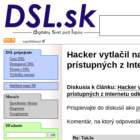
neprihlásený
Hacker vytlačil na
DSL pripojenie
Ceny DSL
prístupných z Int
Dostupnosť DSL
Fórum o DSL
Výsledky meraní
Satelitná mapa SR
Diskusia k článku:
Hacker v
prístupných z Internetu od
Merače
Speedmeter
Merania
Prispievajte do diskusií ako
p
Pingmeter
Googlemeter
Komentár, na ktorý odpovedá
Hľadanie
Re: TakJe