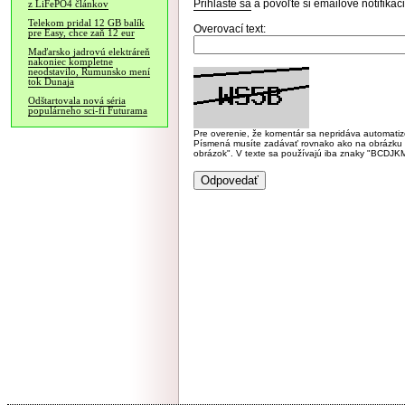
Prihláste sa
a povoľte si emailové notifiká
z LiFePO4 článkov
Telekom pridal 12 GB balík
Overovací text:
pre Easy, chce zaň 12 eur
Maďarsko jadrovú elektráreň
nakoniec kompletne
neodstavilo, Rumunsko mení
tok Dunaja
Odštartovala nová séria
populárneho sci-fi Futurama
Pre overenie, že komentár sa nepridáva automatizov
Písmená musíte zadávať rovnako ako na obrázku veľk
obrázok". V texte sa používajú iba znaky "BC