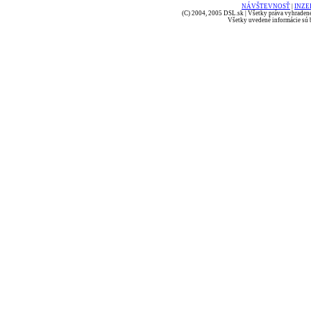
NÁVŠTEVNOSŤ
|
INZE
(C) 2004, 2005 DSL.sk | Všetky práva vyhradené
Všetky uvedené informácie sú b