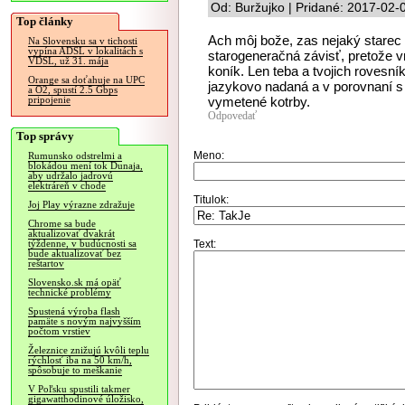
Od: Buržujko | Pridané: 2017-02-
Top články
Ach môj bože, zas nejaký starec ob
Na Slovensku sa v tichosti
vypína ADSL v lokalitách s
starogeneračná závisť, pretože vr
VDSL, už 31. mája
koník. Len teba a tvojich rovesní
Orange sa doťahuje na UPC
jazykovo nadaná a v porovnaní s
a O2, spustí 2.5 Gbps
vymetené kotrby.
pripojenie
Odpovedať
Top správy
Meno:
Rumunsko odstrelmi a
blokádou mení tok Dunaja,
aby udržalo jadrovú
elektráreň v chode
Titulok:
Joj Play výrazne zdražuje
Chrome sa bude
aktualizovať dvakrát
Text:
týždenne, v budúcnosti sa
bude aktualizovať bez
reštartov
Slovensko.sk má opäť
technické problémy
Spustená výroba flash
pamäte s novým najvyšším
počtom vrstiev
Železnice znižujú kvôli teplu
rýchlosť iba na 50 km/h,
spôsobuje to meškanie
V Poľsku spustili takmer
gigawatthodinové úložisko,