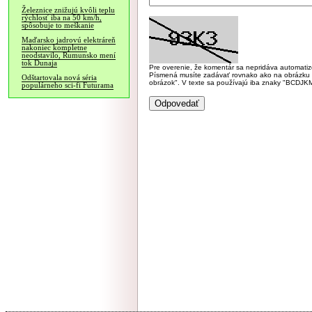
Železnice znižujú kvôli teplu
rýchlosť iba na 50 km/h,
spôsobuje to meškanie
Maďarsko jadrovú elektráreň
nakoniec kompletne
neodstavilo, Rumunsko mení
tok Dunaja
Pre overenie, že komentár sa nepridáva automatizov
Písmená musíte zadávať rovnako ako na obrázku veľk
Odštartovala nová séria
obrázok". V texte sa používajú iba znaky "BC
populárneho sci-fi Futurama