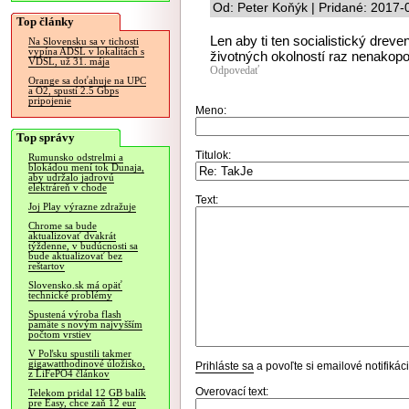
Od: Peter Koňýk | Pridané: 2017-
Top články
Len aby ti ten socialistický dre
Na Slovensku sa v tichosti
vypína ADSL v lokalitách s
životných okolností raz nenakopo
VDSL, už 31. mája
Odpovedať
Orange sa doťahuje na UPC
a O2, spustí 2.5 Gbps
pripojenie
Meno:
Top správy
Titulok:
Rumunsko odstrelmi a
blokádou mení tok Dunaja,
aby udržalo jadrovú
elektráreň v chode
Text:
Joj Play výrazne zdražuje
Chrome sa bude
aktualizovať dvakrát
týždenne, v budúcnosti sa
bude aktualizovať bez
reštartov
Slovensko.sk má opäť
technické problémy
Spustená výroba flash
pamäte s novým najvyšším
počtom vrstiev
V Poľsku spustili takmer
gigawatthodinové úložisko,
Prihláste sa
a povoľte si emailové notifiká
z LiFePO4 článkov
Overovací text:
Telekom pridal 12 GB balík
pre Easy, chce zaň 12 eur