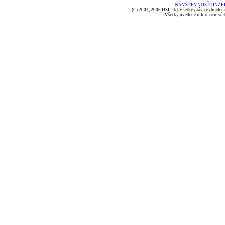
NÁVŠTEVNOSŤ
|
INZE
(C) 2004, 2005 DSL.sk | Všetky práva vyhradené
Všetky uvedené informácie sú b