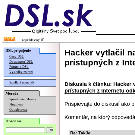
neprihlásený
Hacker vytlačil na
DSL pripojenie
Ceny DSL
prístupných z Int
Dostupnosť DSL
Fórum o DSL
Výsledky meraní
Satelitná mapa SR
Diskusia k článku:
Hacker v
prístupných z Internetu od
Merače
Speedmeter
Merania
Prispievajte do diskusií ako
p
Pingmeter
Googlemeter
Komentár, na ktorý odpovedá
Hľadanie
Re: TakJe