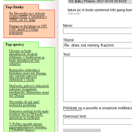
Od: jlkjlkj | Pridané: 2017-03-04 20:44:03
Top články
takze pc si budu vymienat info gang-ba
Na Slovensku sa v tichosti
Odpovedať
vypína ADSL v lokalitách s
VDSL, už 31. mája
Meno:
Orange sa doťahuje na UPC
a O2, spustí 2.5 Gbps
pripojenie
Titulok:
Top správy
Chrome sa bude
aktualizovať dvakrát
Text:
týždenne, v budúcnosti sa
bude aktualizovať bez
reštartov
Rumunsko odstrelmi a
blokádou mení tok Dunaja,
aby udržalo jadrovú
elektráreň v chode
Maďarsko jadrovú elektráreň
nakoniec kompletne
neodstavilo, Rumunsko mení
tok Dunaja
Slovensko.sk má opäť
technické problémy
Prihláste sa
a povoľte si emailové notifiká
Železnice znižujú kvôli teplu
rýchlosť iba na 50 km/h,
Overovací text:
spôsobuje to meškanie
V Poľsku spustili takmer
gigawatthodinové úložisko,
z LiFePO4 článkov