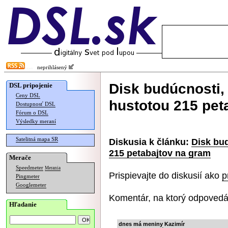
neprihlásený
Disk budúcnosti, 
DSL pripojenie
Ceny DSL
hustotou 215 pet
Dostupnosť DSL
Fórum o DSL
Výsledky meraní
Satelitná mapa SR
Diskusia k článku:
Disk bud
215 petabajtov na gram
Merače
Speedmeter
Merania
Prispievajte do diskusií ako
p
Pingmeter
Googlemeter
Komentár, na ktorý odpovedá
Hľadanie
dnes má meniny Kazimír