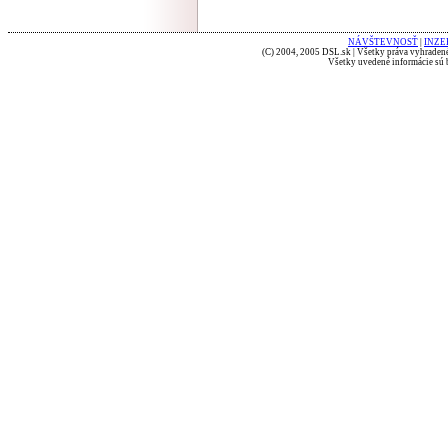
NÁVŠTEVNOSŤ
|
INZE
(C) 2004, 2005 DSL.sk | Všetky práva vyhradené
Všetky uvedené informácie sú b