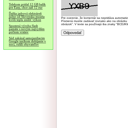
Telekom pridal 12 GB balík
pre Easy, chce zaň 12 eur
Ďalšia jadrová elektráreň
južne od Slovenska musela
Pre overenie, že komentár sa nepridáva automatizov
kvôli teplu znížiť výkon
Písmená musíte zadávať rovnako ako na obrázku veľk
obrázok". V texte sa používajú iba znaky "BC
Spustená výroba flash
pamäte s novým najvyšším
počtom vrstiev
Súd zakázal samojazdiacim
Google taxíkom dobíjanie v
noci, rušili obyvateľov