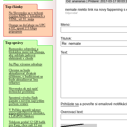
Od: anananas | Pridané: 2017-03-17 00:03:
Top články
nemate niekto link na novy fappening 
Na Slovensku sa v tichosti
Odpovedať
vypína ADSL v lokalitách s
VDSL, už 31. mája
Meno:
Orange sa doťahuje na UPC
a O2, spustí 2.5 Gbps
pripojenie
Titulok:
Top správy
Rumunsko odstrelmi a
blokádou mení tok Dunaja,
Text:
aby udržalo jadrovú
elektráreň v chode
Joj Play výrazne zdražuje
Chrome sa bude
aktualizovať dvakrát
týždenne, v budúcnosti sa
bude aktualizovať bez
reštartov
Slovensko.sk má opäť
technické problémy
Spustená výroba flash
pamäte s novým najvyšším
Prihláste sa
a povoľte si emailové notifiká
počtom vrstiev
V Poľsku spustili takmer
Overovací text:
gigawatthodinové úložisko,
z LiFePO4 článkov
Telekom pridal 12 GB balík
pre Easy, chce zaň 12 eur