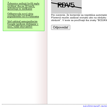
Železnice znižujú kvôli teplu
rýchlosť iba na 50 km/h,
spôsobuje to meškanie
Odštartovala nová séria
Pre overenie, že komentár sa nepridáva automatizov
populárneho sci-fi Futurama
Písmená musíte zadávať rovnako ako na obrázku veľk
obrázok". V texte sa používajú iba znaky "BC
Súd zakázal samojazdiacim
Google taxíkom dobíjanie v
noci, rušili obyvateľov
NÁVŠTEVNOSŤ
|
INZE