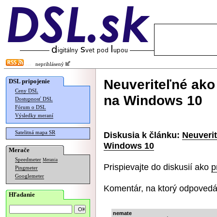
neprihlásený
Neuveriteľné ako 
DSL pripojenie
Ceny DSL
na Windows 10
Dostupnosť DSL
Fórum o DSL
Výsledky meraní
Satelitná mapa SR
Diskusia k článku:
Neuverit
Windows 10
Merače
Speedmeter
Merania
Prispievajte do diskusií ako
p
Pingmeter
Googlemeter
Komentár, na ktorý odpovedá
Hľadanie
nemate