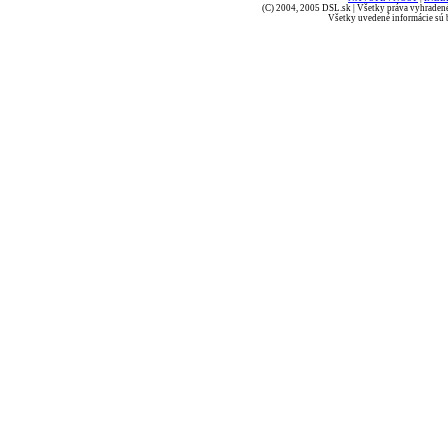
(C) 2004, 2005 DSL.sk | Všetky práva vyhradené
Všetky uvedené informácie sú b