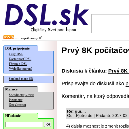
neprihlásený
Prvý 8K počítačo
DSL pripojenie
Ceny DSL
Dostupnosť DSL
Fórum o DSL
Výsledky meraní
Diskusia k článku:
Prvý 8K 
Satelitná mapa SR
Prispievajte do diskusií ako
p
Merače
Komentár, na ktorý odpovedá
Speedmeter
Merania
Pingmeter
Googlemeter
Re: gui....
Hľadanie
Od: :Pjetro de | Pridané: 2017-03
4) dalsia moznost je zmenit rozlis