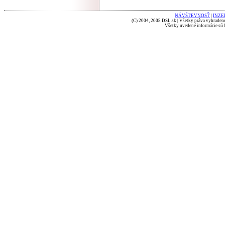
NÁVŠTEVNOSŤ
|
INZE
(C) 2004, 2005 DSL.sk | Všetky práva vyhradené
Všetky uvedené informácie sú b