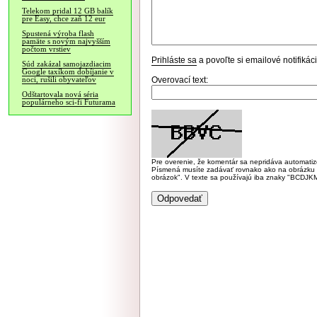
Telekom pridal 12 GB balík
pre Easy, chce zaň 12 eur
Spustená výroba flash
pamäte s novým najvyšším
počtom vrstiev
Prihláste sa
a povoľte si emailové notifiká
Súd zakázal samojazdiacim
Google taxíkom dobíjanie v
Overovací text:
noci, rušili obyvateľov
Odštartovala nová séria
populárneho sci-fi Futurama
Pre overenie, že komentár sa nepridáva automatizov
Písmená musíte zadávať rovnako ako na obrázku veľk
obrázok". V texte sa používajú iba znaky "BC