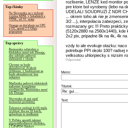
rozlisenie, LENZE ked monitor p
pre ktore bol vyrobeny (lebo na 
Top články
UDELALI SOUDRUZI Z NDR CHYBU
Na Slovensku sa v tichosti
... okrem toho ak nie je zmensen
vypína ADSL v lokalitách s
VDSL, už 31. mája
3/2 ...), interpolacia zabezpeci,
Orange sa doťahuje na UPC
rozmazany grc !!! Preto praktick
a O2, spustí 2.5 Gbps
(5120x2880 na 2560x1440), kde 
pripojenie
2x2 pix, pripadne 8k na 4k, 4k n
Top správy
vzdy to ale evokuje otazku: naco
Rumunsko odstrelmi a
potrebuje PPI okolo 100? radsej 
blokádou mení tok Dunaja,
velksotou uhlorpiecky s nizsim ro
aby udržalo jadrovú
elektráreň v chode
Odpovedať
Chrome sa bude
aktualizovať dvakrát
týždenne, v budúcnosti sa
Meno:
bude aktualizovať bez
reštartov
Maďarsko jadrovú elektráreň
Titulok:
nakoniec kompletne
neodstavilo, Rumunsko mení
tok Dunaja
Slovensko.sk má opäť
Text:
technické problémy
Železnice znižujú kvôli teplu
rýchlosť iba na 50 km/h,
spôsobuje to meškanie
V Poľsku spustili takmer
gigawatthodinové úložisko,
z LiFePO4 článkov