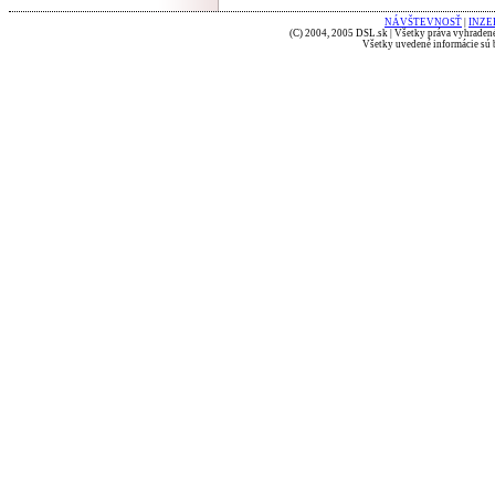
NÁVŠTEVNOSŤ
|
INZE
(C) 2004, 2005 DSL.sk | Všetky práva vyhradené
Všetky uvedené informácie sú b