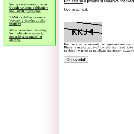
Prihláste sa
a povoľte si emailové notifiká
Súd zakázal samojazdiacim
Google taxíkom dobíjanie v
Overovací text:
noci, rušili obyvateľov
NASA na diaľku na sonde
Voyager 2 úspešne znížila
spotrebu
Misia na záchranu teleskopu
Swift ešte nie je stratená,
podarilo sa spomaliť jej
otáčanie
Pre overenie, že komentár sa nepridáva automatizov
Písmená musíte zadávať rovnako ako na obrázku veľk
obrázok". V texte sa používajú iba znaky "BC