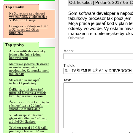
Od: kekeket | Pridané: 2017-05-1
Top články
Som software developer a nepouž
Na Slovensku sa v tichosti
vypína ADSL v lokalitách s
tabuľkový procesor tak použijem 
VDSL, už 31. mája
Moja práca je písať kód v plain t
Orange sa doťahuje na UPC
odseky vo worde. Vy ostatní návš
a O2, spustí 2.5 Gbps
manažéri že robíte nejaké byrokr
pripojenie
Odpovedať
Top správy
Meno:
Alza nasadila dve novinky,
jednu užitočnú a jednu
kontroverznú
Maďarsko jadrovú elektráreň
Titulok:
nakoniec kompletne
neodstavilo, Rumunsko mení
tok Dunaja
Text:
Slovensko.sk má opäť
technické problémy
Ďalšia jadrová elektráreň
južne od Slovenska musela
kvôli teplu znížiť výkon
Železnice znižujú kvôli teplu
rýchlosť iba na 50 km/h,
spôsobuje to meškanie
V Poľsku spustili takmer
gigawatthodinové úložisko,
z LiFePO4 článkov
Telekom pridal 12 GB balík
pre Easy, chce zaň 12 eur