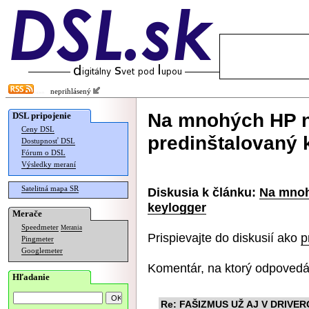
neprihlásený
Na mnohých HP n
DSL pripojenie
Ceny DSL
predinštalovaný 
Dostupnosť DSL
Fórum o DSL
Výsledky meraní
Satelitná mapa SR
Diskusia k článku:
Na mnoh
keylogger
Merače
Speedmeter
Merania
Prispievajte do diskusií ako
p
Pingmeter
Googlemeter
Komentár, na ktorý odpovedá
Hľadanie
Re: FAŠIZMUS UŽ AJ V DRIVE