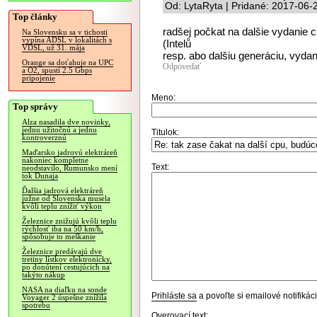
Od: LytaRyta | Pridané: 2017-06-
Top články
radšej počkat na dalšie vydanie 
Na Slovensku sa v tichosti
vypína ADSL v lokalitách s
(Intelů
VDSL, už 31. mája
resp. abo dalšiu generáciu, vydan
Orange sa doťahuje na UPC
Odpovedať
a O2, spustí 2.5 Gbps
pripojenie
Meno:
Top správy
Alza nasadila dve novinky,
jednu užitočnú a jednu
Titulok:
kontroverznú
Maďarsko jadrovú elektráreň
nakoniec kompletne
Text:
neodstavilo, Rumunsko mení
tok Dunaja
Ďalšia jadrová elektráreň
južne od Slovenska musela
kvôli teplu znížiť výkon
Železnice znižujú kvôli teplu
rýchlosť iba na 50 km/h,
spôsobuje to meškanie
Železnice predávajú dve
tretiny lístkov elektronicky,
po donútení cestujúcich na
takýto nákup
NASA na diaľku na sonde
Prihláste sa
a povoľte si emailové notifiká
Voyager 2 úspešne znížila
spotrebu
Overovací text: