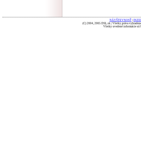
NÁVŠTEVNOSŤ
|
INZE
(C) 2004, 2005 DSL.sk | Všetky práva vyhradené
Všetky uvedené informácie sú b