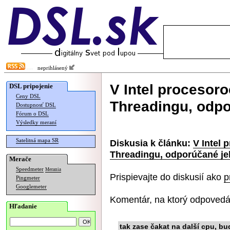
neprihlásený
V Intel procesoro
DSL pripojenie
Ceny DSL
Threadingu, odpo
Dostupnosť DSL
Fórum o DSL
Výsledky meraní
Satelitná mapa SR
Diskusia k článku:
V Intel 
Threadingu, odporúčané je
Merače
Speedmeter
Merania
Prispievajte do diskusií ako
p
Pingmeter
Googlemeter
Komentár, na ktorý odpovedá
Hľadanie
tak zase čakat na další cpu, b