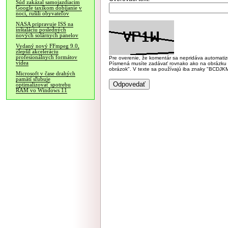
Súd zakázal samojazdiacim
Google taxíkom dobíjanie v
noci, rušili obyvateľov
NASA pripravuje ISS na
inštaláciu posledných
nových solárnych panelov
Vydaný nový FFmpeg 9.0,
zlepšil akceleráciu
profesionálnych formátov
Pre overenie, že komentár sa nepridáva automatizov
videa
Písmená musíte zadávať rovnako ako na obrázku veľk
obrázok". V texte sa používajú iba znaky "BC
Microsoft v čase drahých
pamätí sľubuje
optimalizovať spotrebu
RAM vo Windows 11