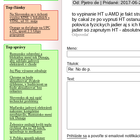
Od: Pjetro de | Pridané: 2017-06
Top články
to vypinanie HT u AMD je fakt st
Na Slovensku sa v tichosti
vypína ADSL v lokalitách s
by cakal ze po vypnuti HT ostanu
VDSL, už 31. mája
polovica fyzickych jadier aj s ic
Orange sa doťahuje na UPC
jadier so zapnutym HT - absolut
a O2, spustí 2.5 Gbps
Odpovedať
pripojenie
Top správy
Meno:
Rumunsko odstrelmi a
blokádou mení tok Dunaja,
aby udržalo jadrovú
Titulok:
elektráreň v chode
Joj Play výrazne zdražuje
Chrome sa bude
Text:
aktualizovať dvakrát
týždenne, v budúcnosti sa
bude aktualizovať bez
reštartov
Slovensko.sk má opäť
technické problémy
Maďarsko jadrovú elektráreň
nakoniec kompletne
neodstavilo, Rumunsko mení
tok Dunaja
Železnice znižujú kvôli teplu
rýchlosť iba na 50 km/h,
spôsobuje to meškanie
Prihláste sa
a povoľte si emailové notifiká
V Poľsku spustili takmer