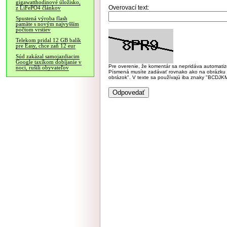
gigawatthodinové úložisko,
Overovací text:
z LiFePO4 článkov
Spustená výroba flash
pamäte s novým najvyšším
počtom vrstiev
Telekom pridal 12 GB balík
pre Easy, chce zaň 12 eur
Súd zakázal samojazdiacim
Google taxíkom dobíjanie v
Pre overenie, že komentár sa nepridáva automatizov
noci, rušili obyvateľov
Písmená musíte zadávať rovnako ako na obrázku veľk
obrázok". V texte sa používajú iba znaky "BC