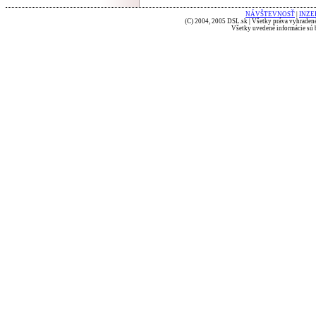
NÁVŠTEVNOSŤ
|
INZE
(C) 2004, 2005 DSL.sk | Všetky práva vyhradené
Všetky uvedené informácie sú b