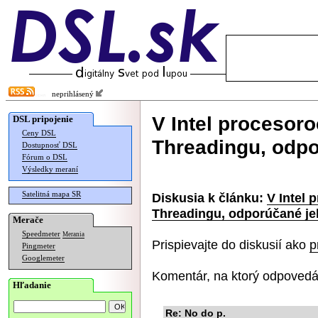
neprihlásený
V Intel procesoro
DSL pripojenie
Ceny DSL
Threadingu, odpo
Dostupnosť DSL
Fórum o DSL
Výsledky meraní
Satelitná mapa SR
Diskusia k článku:
V Intel 
Threadingu, odporúčané je
Merače
Speedmeter
Merania
Prispievajte do diskusií ako
p
Pingmeter
Googlemeter
Komentár, na ktorý odpovedá
Hľadanie
Re: No do p.