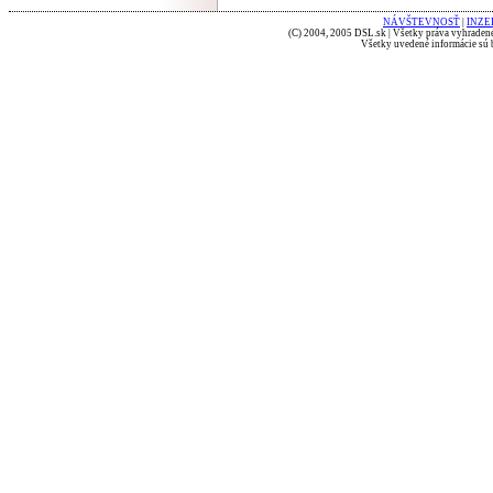
NÁVŠTEVNOSŤ
|
INZE
(C) 2004, 2005 DSL.sk | Všetky práva vyhradené
Všetky uvedené informácie sú b