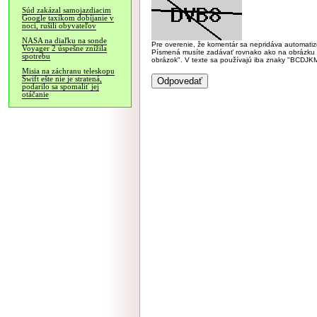
Súd zakázal samojazdiacim
Google taxíkom dobíjanie v
noci, rušili obyvateľov
NASA na diaľku na sonde
Pre overenie, že komentár sa nepridáva automatizov
Voyager 2 úspešne znížila
Písmená musíte zadávať rovnako ako na obrázku veľk
spotrebu
obrázok". V texte sa používajú iba znaky "BC
Misia na záchranu teleskopu
Swift ešte nie je stratená,
podarilo sa spomaliť jej
otáčanie