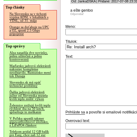
Od: JankaDSKA | Pridané: 2017-07-08 23:3
Top články
a ešte gentoo
Na Slovensku sa v tichosti
Odpovedať
vypína ADSL v lokalitách s
VDSL, už 31. mája
Meno:
Orange sa doťahuje na UPC
a O2, spustí 2.5 Gbps
pripojenie
Titulok:
Top správy
Alza nasadila dve novinky,
jednu užitočnú a jednu
Text:
kontroverznú
Maďarsko jadrovú elektráreň
nakoniec kompletne
neodstavilo, Rumunsko mení
tok Dunaja
Slovensko.sk má opäť
technické problémy
Ďalšia jadrová elektráreň
južne od Slovenska musela
kvôli teplu znížiť výkon
Železnice znižujú kvôli teplu
rýchlosť iba na 50 km/h,
Prihláste sa
a povoľte si emailové notifiká
spôsobuje to meškanie
V Poľsku spustili takmer
Overovací text:
gigawatthodinové úložisko,
z LiFePO4 článkov
Telekom pridal 12 GB balík
pre Easy, chce zaň 12 eur