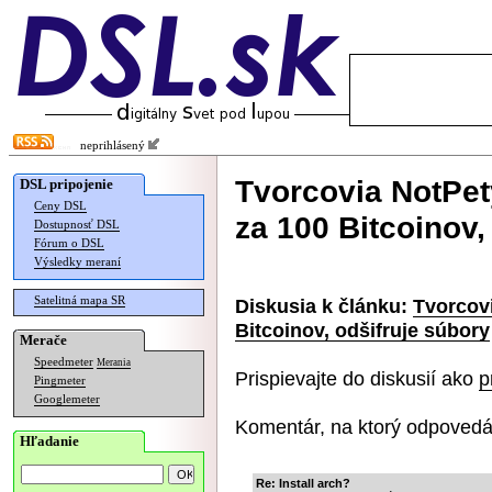
neprihlásený
Tvorcovia NotPet
DSL pripojenie
Ceny DSL
za 100 Bitcoinov,
Dostupnosť DSL
Fórum o DSL
Výsledky meraní
Satelitná mapa SR
Diskusia k článku:
Tvorcov
Bitcoinov, odšifruje súbory
Merače
Speedmeter
Merania
Prispievajte do diskusií ako
p
Pingmeter
Googlemeter
Komentár, na ktorý odpovedá
Hľadanie
Re: Install arch?