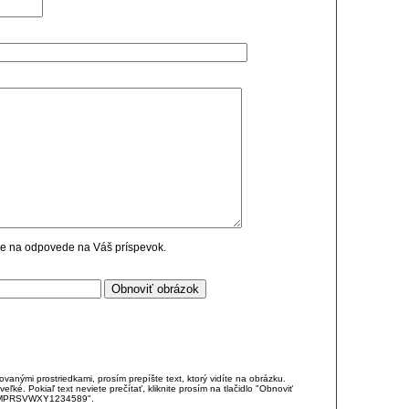
cie na odpovede na Váš príspevok.
anými prostriedkami, prosím prepíšte text, ktorý vidíte na obrázku.
é. Pokiaľ text neviete prečítať, kliknite prosím na tlačidlo "Obnoviť
DJKMPRSVWXY1234589".