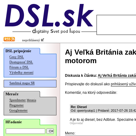
neprihlásený
Aj Veľká Británia za
DSL pripojenie
Ceny DSL
motorom
Dostupnosť DSL
Fórum o DSL
Výsledky meraní
Diskusia k článku:
Aj Veľká Británia za
Satelitná mapa SR
Prispievajte do diskusií ako
prihlásený užív
Komentár, na ktorý odpovedáte:
Merače
Speedmeter
Merania
Pingmeter
Re: Diesel
Googlemeter
Od: qwertyuiop1 | Pridané: 2017-07-26 15:4
A je to aj diesel, bez Adblue. Specialne 
Hľadanie
Odpovedať
Meno: