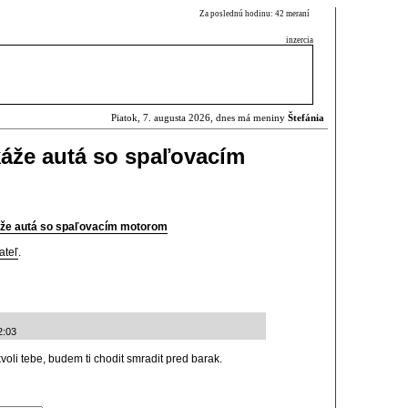
Za poslednú hodinu: 42 meraní
inzercia
Piatok, 7. augusta 2026, dnes má meniny
Štefánia
káže autá so spaľovacím
káže autá so spaľovacím motorom
ateľ
.
2:03
kvoli tebe, budem ti chodit smradit pred barak.