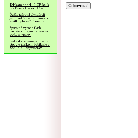
Telekom pridal 12 GB balík
pre Easy, chce zaň 12 eur
Ďalšia jadrová elektráreň
južne od Slovenska musela
kvôli teplu znížiť výkon
Spustená výroba flash
pamäte s novým najvyšším
počtom vrstiev
Súd zakázal samojazdiacim
Google taxíkom dobíjanie v
noci, rušili obyvateľov