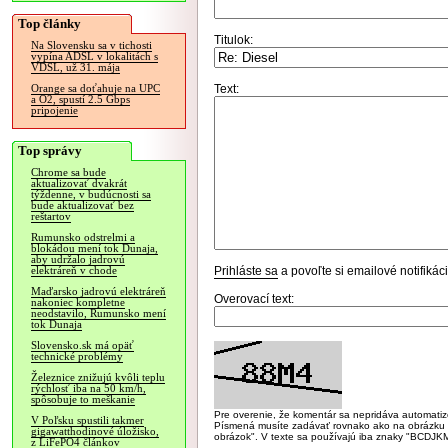
Top články
Titulok:
Na Slovensku sa v tichosti
vypína ADSL v lokalitách s
VDSL, už 31. mája
Text:
Orange sa doťahuje na UPC
a O2, spustí 2.5 Gbps
pripojenie
Top správy
Chrome sa bude
aktualizovať dvakrát
týždenne, v budúcnosti sa
bude aktualizovať bez
reštartov
Rumunsko odstrelmi a
blokádou mení tok Dunaja,
aby udržalo jadrovú
Prihláste sa
a povoľte si emailové notifiká
elektráreň v chode
Maďarsko jadrovú elektráreň
Overovací text:
nakoniec kompletne
neodstavilo, Rumunsko mení
tok Dunaja
Slovensko.sk má opäť
technické problémy
Železnice znižujú kvôli teplu
rýchlosť iba na 50 km/h,
spôsobuje to meškanie
Pre overenie, že komentár sa nepridáva automatizov
V Poľsku spustili takmer
Písmená musíte zadávať rovnako ako na obrázku veľk
gigawatthodinové úložisko,
obrázok". V texte sa používajú iba znaky "BC
z LiFePO4 článkov