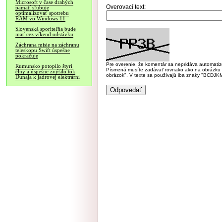
Microsoft v čase drahých
Overovací text:
pamätí sľubuje
optimalizovať spotrebu
RAM vo Windows 11
Slovenská sporiteľňa bude
mať cez víkend odstávku
Záchrana misie na záchranu
teleskopu Swift úspešne
pokračuje
Pre overenie, že komentár sa nepridáva automatizov
Rumunsko potopilo štyri
Písmená musíte zadávať rovnako ako na obrázku veľk
člny a úspešne zvýšilo tok
obrázok". V texte sa používajú iba znaky "BC
Dunaja k jadrovej elektrárni