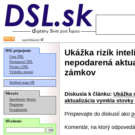
neprihlásený
Ukážka rizík inte
DSL pripojenie
Ceny DSL
nepodarená aktua
Dostupnosť DSL
Fórum o DSL
zámkov
Výsledky meraní
Satelitná mapa SR
Diskusia k článku:
Ukážka r
Merače
aktualizácia vymkla stovk
Speedmeter
Merania
Pingmeter
Googlemeter
Prispievajte do diskusií ako
p
Hľadanie
Komentár, na ktorý odpovedá