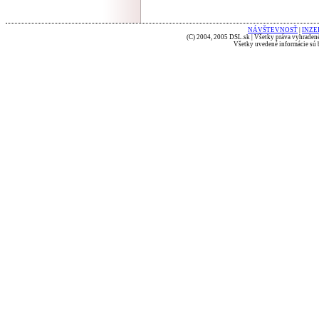
NÁVŠTEVNOSŤ
|
INZE
(C) 2004, 2005 DSL.sk | Všetky práva vyhradené
Všetky uvedené informácie sú b