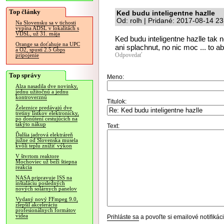
Top články
Ked budu inteligentne hazlle
Od: rolh | Pridané: 2017-08-14 23
Na Slovensku sa v tichosti
vypína ADSL v lokalitách s
VDSL, už 31. mája
Ked budu inteligentne hazlle tak 
Orange sa doťahuje na UPC
ani splachnut, no nic moc ... to 
a O2, spustí 2.5 Gbps
Odpovedať
pripojenie
Top správy
Meno:
Alza nasadila dve novinky,
jednu užitočnú a jednu
kontroverznú
Titulok:
Železnice predávajú dve
tretiny lístkov elektronicky,
po donútení cestujúcich na
takýto nákup
Text:
Ďalšia jadrová elektráreň
južne od Slovenska musela
kvôli teplu znížiť výkon
V štvrtom reaktore
Mochoviec už beží štiepna
reakcia
NASA pripravuje ISS na
inštaláciu posledných
nových solárnych panelov
Vydaný nový FFmpeg 9.0,
zlepšil akceleráciu
profesionálnych formátov
videa
Prihláste sa
a povoľte si emailové notifiká