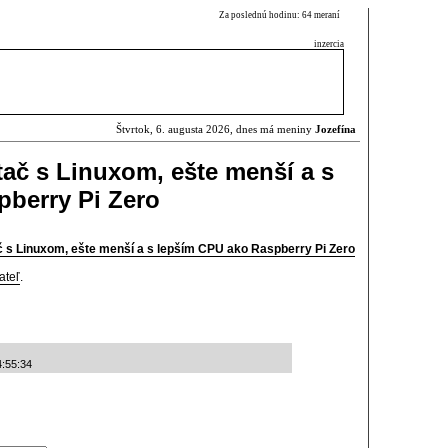
Za poslednú hodinu: 64 meraní
inzercia
Štvrtok, 6. augusta 2026, dnes má meniny
Jozefína
tač s Linuxom, ešte menší a s
berry Pi Zero
č s Linuxom, ešte menší a s lepším CPU ako Raspberry Pi Zero
ateľ
.
4:55:34