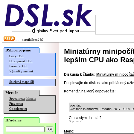
neprihlásený
Miniatúrny minipočí
DSL pripojenie
Ceny DSL
lepším CPU ako Rasp
Dostupnosť DSL
Fórum o DSL
Výsledky meraní
Diskusia k článku:
Miniatúrny minipočíta
Satelitná mapa SR
Prispievajte do diskusií ako
prihlásený užív
Komentár, na ktorý odpovedáte:
Merače
Speedmeter
Merania
Pingmeter
pocitac
Googlemeter
Od: man in shadow | Pridané: 2017-09-09 1
Co sa stym da tazit?
Hľadanie
Odpovedať
Meno: