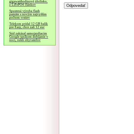
gigawatthodinové úložisko,
z LiFePO4 článkov
Spustená výroba flash
pamäte s novým najvyšším
počtom vrstiev
Telekom pridal 12 GB balík
pre Easy, chce zaň 12 eur
Súd zakázal samojazdiacim
Google taxíkom dobíjanie v
noci, rušili obyvateľov