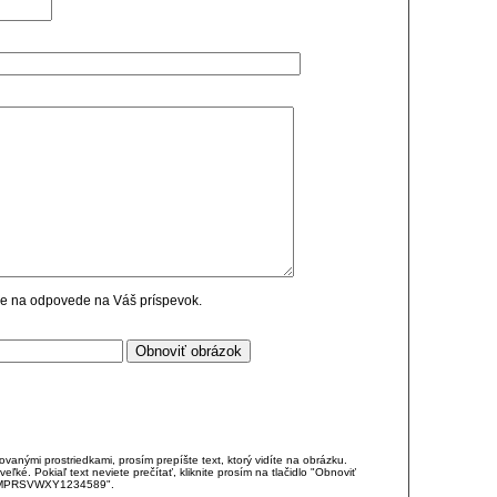
cie na odpovede na Váš príspevok.
anými prostriedkami, prosím prepíšte text, ktorý vidíte na obrázku.
é. Pokiaľ text neviete prečítať, kliknite prosím na tlačidlo "Obnoviť
DJKMPRSVWXY1234589".