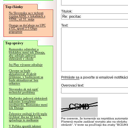
Top články
Titulok:
Na Slovensku sa v tichosti
vypína ADSL v lokalitách s
VDSL, už 31. mája
Text:
Orange sa doťahuje na UPC
a O2, spustí 2.5 Gbps
pripojenie
Top správy
Rumunsko odstrelmi a
blokádou mení tok Dunaja,
aby udržalo jadrovú
elektráreň v chode
Joj Play výrazne zdražuje
Chrome sa bude
aktualizovať dvakrát
týždenne, v budúcnosti sa
Prihláste sa
a povoľte si emailové notifiká
bude aktualizovať bez
reštartov
Overovací text:
Slovensko.sk má opäť
technické problémy
Maďarsko jadrovú elektráreň
nakoniec kompletne
neodstavilo, Rumunsko mení
tok Dunaja
Železnice znižujú kvôli teplu
rýchlosť iba na 50 km/h,
Pre overenie, že komentár sa nepridáva automatizov
spôsobuje to meškanie
Písmená musíte zadávať rovnako ako na obrázku veľk
obrázok". V texte sa používajú iba znaky "BC
V Poľsku spustili takmer