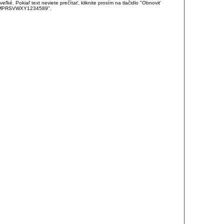
é. Pokiaľ text neviete prečítať, kliknite prosím na tlačidlo "Obnoviť
DJKMPRSVWXY1234589".