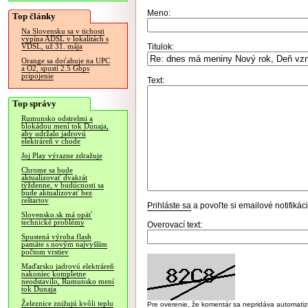
Meno:
Top články
Na Slovensku sa v tichosti
vypína ADSL v lokalitách s
Titulok:
VDSL, už 31. mája
Orange sa doťahuje na UPC
a O2, spustí 2.5 Gbps
pripojenie
Text:
Top správy
Rumunsko odstrelmi a
blokádou mení tok Dunaja,
aby udržalo jadrovú
elektráreň v chode
Joj Play výrazne zdražuje
Chrome sa bude
aktualizovať dvakrát
týždenne, v budúcnosti sa
bude aktualizovať bez
reštartov
Prihláste sa
a povoľte si emailové notifiká
Slovensko.sk má opäť
technické problémy
Overovací text:
Spustená výroba flash
pamäte s novým najvyšším
počtom vrstiev
Maďarsko jadrovú elektráreň
nakoniec kompletne
neodstavilo, Rumunsko mení
tok Dunaja
Železnice znižujú kvôli teplu
Pre overenie, že komentár sa nepridáva automatizov