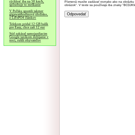
rýchlosť iba na 50 km/h,
Písmená musíte zadávať rovnako ako na obrázku veľk
spôsobuje to meškanie
obrázok". V texte sa používajú iba znaky "BC
V Poľsku spustili takmer
gigawatthodinové úložisko,
z LiFePO4 článkov
Telekom pridal 12 GB balík
pre Easy, chce zaň 12 eur
Súd zakázal samojazdiacim
Google taxíkom dobíjanie v
noci, rušili obyvateľov