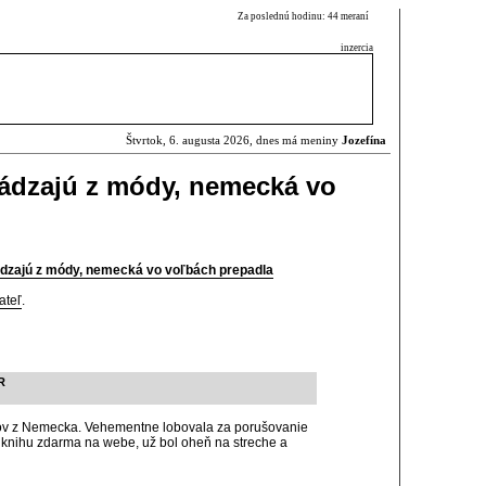
Za poslednú hodinu: 44 meraní
inzercia
Štvrtok, 6. augusta 2026, dnes má meniny
Jozefína
hádzajú z módy, nemecká vo
ádzajú z módy, nemecká vo voľbách prepadla
ateľ
.
R
tov z Nemecka. Vehementne lobovala za porušovanie
u knihu zdarma na webe, už bol oheň na streche a