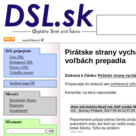
neprihlásený
Pirátske strany vyc
DSL pripojenie
Ceny DSL
voľbách prepadla
Dostupnosť DSL
Fórum o DSL
Výsledky meraní
Diskusia k článku:
Pirátske strany vych
Satelitná mapa SR
Prispievajte do diskusií ako
prihlásený užív
Komentár, na ktorý odpovedáte:
Merače
Speedmeter
Merania
Pingmeter
dnes má meniny Nový rok, Deň vzniku S
Googlemeter
Od: _Buržuj | Pridané: 2017-09-26 12:47:20
Pripomeniem prípad jednej členky pirá
Hľadanie
autorských práv, ale keď raz našla svoj
lietali žaloby. Toľko ku pirátom.
Odpovedať