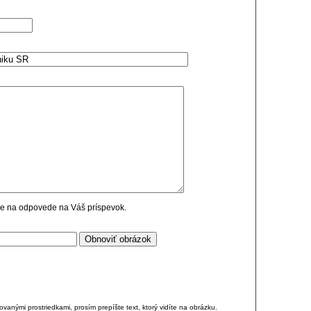
cie na odpovede na Váš príspevok.
anými prostriedkami, prosím prepíšte text, ktorý vidíte na obrázku.