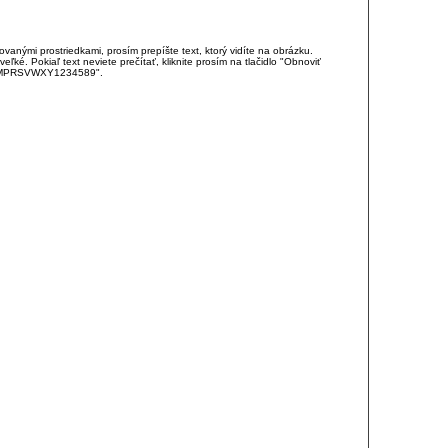
anými prostriedkami, prosím prepíšte text, ktorý vidíte na obrázku.
é. Pokiaľ text neviete prečítať, kliknite prosím na tlačidlo "Obnoviť
DJKMPRSVWXY1234589".