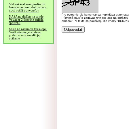
Súd zakázal samojazdiacim
Google taxíkom dobíjanie v
noci, rušili obyvateľov
Pre overenie, že komentár sa nepridáva automatizov
NASA na diaľku na sonde
Písmená musíte zadávať rovnako ako na obrázku veľk
Voyager 2 úspešne znížila
obrázok". V texte sa používajú iba znaky "BC
spotrebu
Misia na záchranu teleskopu
Swift ešte nie je stratená,
podarilo sa spomaliť jej
otáčanie