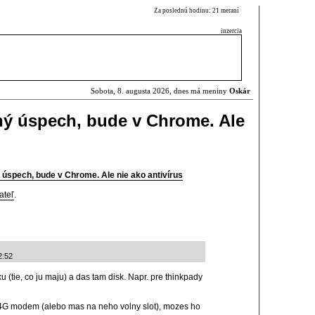
Za poslednú hodinu: 21 meraní
inzercia
Sobota, 8. augusta 2026, dnes má meniny
Oskár
ný úspech, bude v Chrome. Ale
 úspech, bude v Chrome. Ale nie ako antivírus
ateľ
.
2:52
u (tie, co ju maju) a das tam disk. Napr. pre thinkpady
/4G modem (alebo mas na neho volny slot), mozes ho