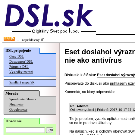
neprihlásený
Eset dosiahol výraz
DSL pripojenie
Ceny DSL
nie ako antivírus
Dostupnosť DSL
Fórum o DSL
Výsledky meraní
Diskusia k článku:
Eset dosiahol výrazný
Satelitná mapa SR
Prispievajte do diskusií ako
prihlásený užív
Komentár, na ktorý odpovedáte:
Merače
Speedmeter
Merania
Pingmeter
Re: Adware
Googlemeter
Od: qwertyuiop1 | Pridané: 2017-10-17 17:1
Tie je problem, vyrazis opticku mechanik
Hľadanie
sa na to predava Ultrabay.
Na dalsich, ked si ochotny obetovat 3G