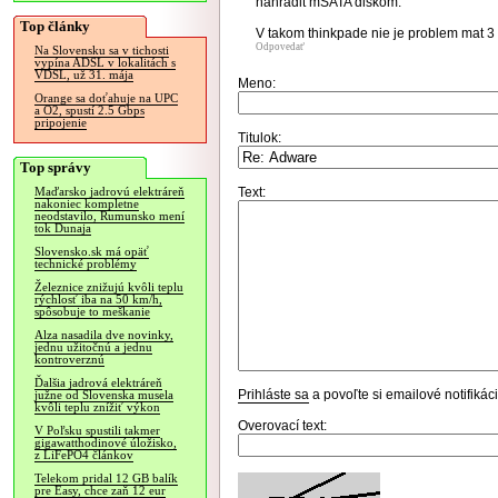
nahradit mSATA diskom.
Top články
V takom thinkpade nie je problem mat 3 f
Odpovedať
Na Slovensku sa v tichosti
vypína ADSL v lokalitách s
VDSL, už 31. mája
Meno:
Orange sa doťahuje na UPC
a O2, spustí 2.5 Gbps
pripojenie
Titulok:
Top správy
Text:
Maďarsko jadrovú elektráreň
nakoniec kompletne
neodstavilo, Rumunsko mení
tok Dunaja
Slovensko.sk má opäť
technické problémy
Železnice znižujú kvôli teplu
rýchlosť iba na 50 km/h,
spôsobuje to meškanie
Alza nasadila dve novinky,
jednu užitočnú a jednu
kontroverznú
Ďalšia jadrová elektráreň
Prihláste sa
a povoľte si emailové notifiká
južne od Slovenska musela
kvôli teplu znížiť výkon
Overovací text:
V Poľsku spustili takmer
gigawatthodinové úložisko,
z LiFePO4 článkov
Telekom pridal 12 GB balík
pre Easy, chce zaň 12 eur