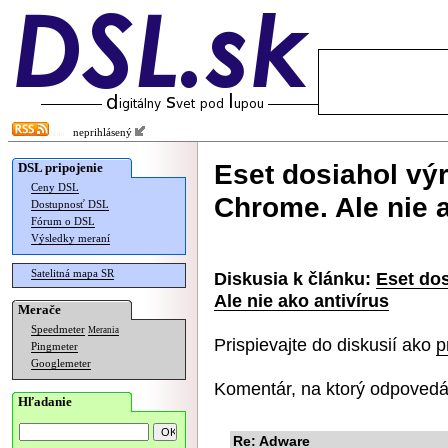
neprihlásený
Eset dosiahol vý
DSL pripojenie
Ceny DSL
Chrome. Ale nie a
Dostupnosť DSL
Fórum o DSL
Výsledky meraní
Satelitná mapa SR
Diskusia k článku:
Eset do
Ale nie ako antivírus
Merače
Speedmeter
Merania
Prispievajte do diskusií ako
p
Pingmeter
Googlemeter
Komentár, na ktorý odpovedá
Hľadanie
Re: Adware