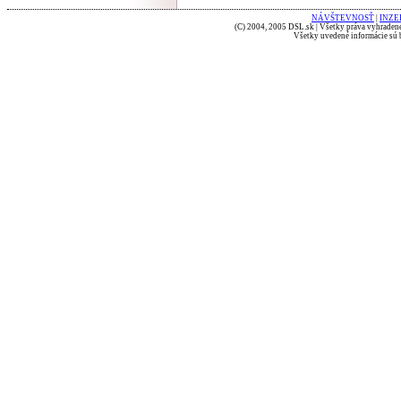
NÁVŠTEVNOSŤ
|
INZE
(C) 2004, 2005 DSL.sk | Všetky práva vyhradené
Všetky uvedené informácie sú b