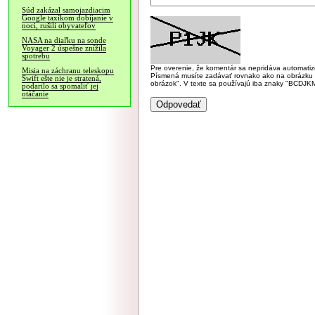
Súd zakázal samojazdiacim
Google taxíkom dobíjanie v
noci, rušili obyvateľov
NASA na diaľku na sonde
Voyager 2 úspešne znížila
spotrebu
Pre overenie, že komentár sa nepridáva automatizov
Misia na záchranu teleskopu
Písmená musíte zadávať rovnako ako na obrázku veľk
Swift ešte nie je stratená,
obrázok". V texte sa používajú iba znaky "BC
podarilo sa spomaliť jej
otáčanie