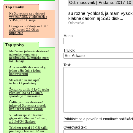
Od: macovnik | Pridané: 2017-10
Top články
su rozne rychlosti, ja mam vysoko
Na Slovensku sa v tichosti
vypína ADSL v lokalitách s
klakne casom aj SSD disk...
VDSL, už 31. mája
Odpovedať
Orange sa doťahuje na UPC
a O2, spustí 2.5 Gbps
pripojenie
Meno:
Top správy
Titulok:
Maďarsko jadrovú elektráreň
nakoniec kompletne
neodstavilo, Rumunsko mení
tok Dunaja
Text:
Alza nasadila dve novinky,
jednu užitočnú a jednu
kontroverznú
Slovensko.sk má opäť
technické problémy
Železnice znižujú kvôli teplu
rýchlosť iba na 50 km/h,
spôsobuje to meškanie
Ďalšia jadrová elektráreň
južne od Slovenska musela
kvôli teplu znížiť výkon
V Poľsku spustili takmer
gigawatthodinové úložisko,
Prihláste sa
a povoľte si emailové notifiká
z LiFePO4 článkov
Overovací text:
Telekom pridal 12 GB balík
pre Easy, chce zaň 12 eur