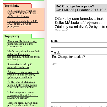
Top články
Re: Change for a price?
Od: PMD 85 | Pridané: 2017-10-3
Na Slovensku sa v tichosti
vypína ADSL v lokalitách s
VDSL, už 31. mája
Otázku by som formuloval inak.
Orange sa doťahuje na UPC
Koľko MA bude stáť výmena certi
a O2, spustí 2.5 Gbps
Zdalo by sa mi divné, že by si to 
pripojenie
Odpovedať
Top správy
Meno:
Alza nasadila dve novinky,
jednu užitočnú a jednu
kontroverznú
Maďarsko jadrovú elektráreň
Titulok:
nakoniec kompletne
neodstavilo, Rumunsko mení
tok Dunaja
Text:
Slovensko.sk má opäť
technické problémy
Železnice znižujú kvôli teplu
rýchlosť iba na 50 km/h,
spôsobuje to meškanie
Ďalšia jadrová elektráreň
južne od Slovenska musela
kvôli teplu znížiť výkon
V Poľsku spustili takmer
gigawatthodinové úložisko,
z LiFePO4 článkov
Telekom pridal 12 GB balík
pre Easy, chce zaň 12 eur