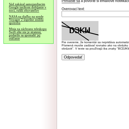
Prihláste sa
a povoľte si emailové notifiká
Súd zakázal samojazdiacim
Google taxíkom dobíjanie v
Overovací text:
noci, rušili obyvateľov
NASA na diaľku na sonde
Voyager 2 úspešne znížila
spotrebu
Misia na záchranu teleskopu
Swift ešte nie je stratená,
podarilo sa spomaliť jej
otáčanie
Pre overenie, že komentár sa nepridáva automatizov
Písmená musíte zadávať rovnako ako na obrázku veľk
obrázok". V texte sa používajú iba znaky "BC