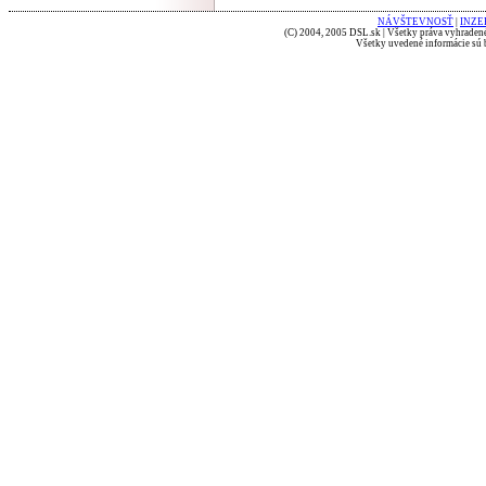
NÁVŠTEVNOSŤ
|
INZE
(C) 2004, 2005 DSL.sk | Všetky práva vyhradené
Všetky uvedené informácie sú b