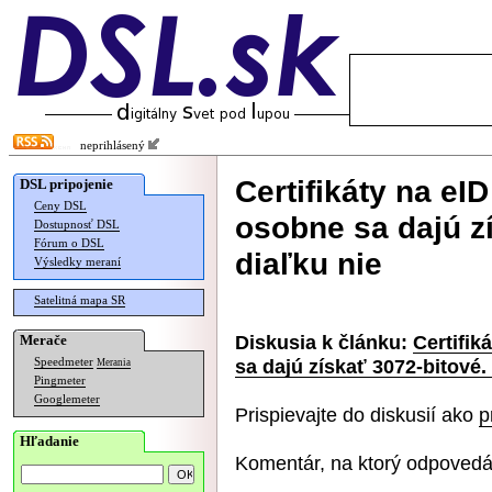
neprihlásený
Certifikáty na e
DSL pripojenie
Ceny DSL
osobne sa dajú z
Dostupnosť DSL
Fórum o DSL
diaľku nie
Výsledky meraní
Satelitná mapa SR
Diskusia k článku:
Certifik
Merače
sa dajú získať 3072-bitové.
Speedmeter
Merania
Pingmeter
Googlemeter
Prispievajte do diskusií ako
p
Hľadanie
Komentár, na ktorý odpovedá