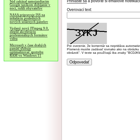
Prihláste sa
a povoľte si emailové notifiká
Súd zakázal samojazdiacim
Google taxíkom dobíjanie v
noci, rušili obyvateľov
Overovací text:
NASA pripravuje ISS na
inštaláciu posledných
nových solárnych panelov
Vydaný nový FFmpeg 9.0,
zlepšil akceleráciu
profesionálnych formátov
videa
Microsoft v čase drahých
Pre overenie, že komentár sa nepridáva automatizov
pamätí sľubuje
Písmená musíte zadávať rovnako ako na obrázku veľk
optimalizovať spotrebu
obrázok". V texte sa používajú iba znaky "BC
RAM vo Windows 11