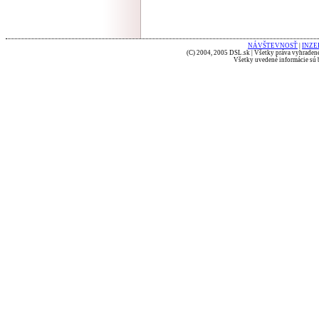
NÁVŠTEVNOSŤ
|
INZE
(C) 2004, 2005 DSL.sk | Všetky práva vyhradené
Všetky uvedené informácie sú b