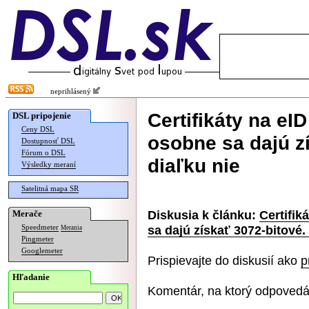
neprihlásený
Certifikáty na e
DSL pripojenie
Ceny DSL
osobne sa dajú z
Dostupnosť DSL
Fórum o DSL
diaľku nie
Výsledky meraní
Satelitná mapa SR
Diskusia k článku:
Certifik
Merače
sa dajú získať 3072-bitové.
Speedmeter
Merania
Pingmeter
Googlemeter
Prispievajte do diskusií ako
p
Hľadanie
Komentár, na ktorý odpovedá