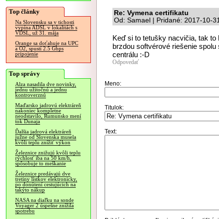
Top články
Re: Vymena certifikatu
Od: Samael | Pridané: 2017-10-3
Na Slovensku sa v tichosti
vypína ADSL v lokalitách s
VDSL, už 31. mája
Keď si to tetušky nacvičia, tak to
Orange sa doťahuje na UPC
brzdou softvérové riešenie spolu
a O2, spustí 2.5 Gbps
centrálu :-D
pripojenie
Odpovedať
Top správy
Meno:
Alza nasadila dve novinky,
jednu užitočnú a jednu
kontroverznú
Maďarsko jadrovú elektráreň
Titulok:
nakoniec kompletne
neodstavilo, Rumunsko mení
tok Dunaja
Text:
Ďalšia jadrová elektráreň
južne od Slovenska musela
kvôli teplu znížiť výkon
Železnice znižujú kvôli teplu
rýchlosť iba na 50 km/h,
spôsobuje to meškanie
Železnice predávajú dve
tretiny lístkov elektronicky,
po donútení cestujúcich na
takýto nákup
NASA na diaľku na sonde
Voyager 2 úspešne znížila
spotrebu