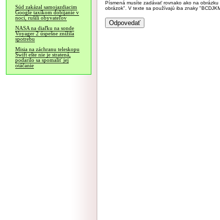
Písmená musíte zadávať rovnako ako na obrázku veľk
Súd zakázal samojazdiacim
obrázok". V texte sa používajú iba znaky "BC
Google taxíkom dobíjanie v
noci, rušili obyvateľov
NASA na diaľku na sonde
Voyager 2 úspešne znížila
spotrebu
Misia na záchranu teleskopu
Swift ešte nie je stratená,
podarilo sa spomaliť jej
otáčanie