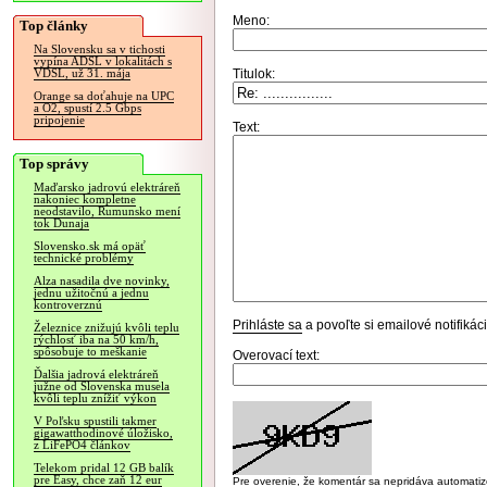
Meno:
Top články
Na Slovensku sa v tichosti
vypína ADSL v lokalitách s
Titulok:
VDSL, už 31. mája
Orange sa doťahuje na UPC
a O2, spustí 2.5 Gbps
pripojenie
Text:
Top správy
Maďarsko jadrovú elektráreň
nakoniec kompletne
neodstavilo, Rumunsko mení
tok Dunaja
Slovensko.sk má opäť
technické problémy
Alza nasadila dve novinky,
jednu užitočnú a jednu
kontroverznú
Prihláste sa
a povoľte si emailové notifiká
Železnice znižujú kvôli teplu
rýchlosť iba na 50 km/h,
spôsobuje to meškanie
Overovací text:
Ďalšia jadrová elektráreň
južne od Slovenska musela
kvôli teplu znížiť výkon
V Poľsku spustili takmer
gigawatthodinové úložisko,
z LiFePO4 článkov
Telekom pridal 12 GB balík
pre Easy, chce zaň 12 eur
Pre overenie, že komentár sa nepridáva automatizov