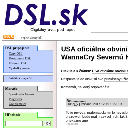
neprihlásený
USA oficiálne obvini
DSL pripojenie
Ceny DSL
WannaCry Severnú 
Dostupnosť DSL
Fórum o DSL
Výsledky meraní
Diskusia k článku:
USA oficiálne obvinil
Satelitná mapa SR
Prispievajte do diskusií ako
prihlásený užív
Komentár, na ktorý odpovedáte:
Merače
Speedmeter
Merania
Pingmeter
Re: ................
Googlemeter
Od: dj_v | Pridané: 2017-12-19 18:51:53
To je prwvda, matematicky im to nevyslo 
Hľadanie
plazovych bude mat hlasy od nich, tak 8 s
priekazne ano
Odpovedať