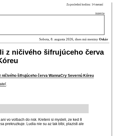
Za poslednú hodinu: 14 meraní
inzercia
Sobota, 8. augusta 2026, dnes má meniny
Oskár
li z ničivého šifrujúceho červa
Kóreu
i z ničivého šifrujúceho červa WannaCry Severnú Kóreu
ateľ
.
ani vo volbach do nsk. Kreteni si mysleli, ze ked 8
a prekruzkuje. Ludia nie su az tak blbi, plazisti ale