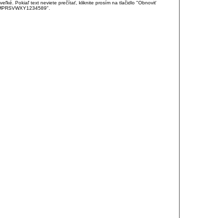
é. Pokiaľ text neviete prečítať, kliknite prosím na tlačidlo "Obnoviť
DJKMPRSVWXY1234589".