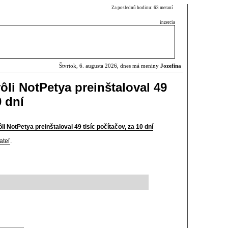
Za poslednú hodinu: 63 meraní
inzercia
Štvrtok, 6. augusta 2026, dnes má meniny
Jozefína
ôli NotPetya preinštaloval 49
0 dní
 NotPetya preinštaloval 49 tisíc počítačov, za 10 dní
ateľ
.