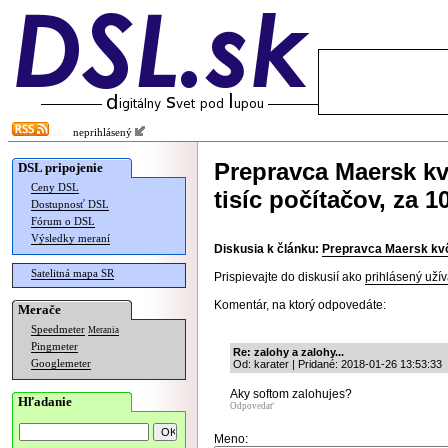
neprihlásený
Prepravca Maersk kv
DSL pripojenie
Ceny DSL
tisíc počítačov, za 1
Dostupnosť DSL
Fórum o DSL
Výsledky meraní
Diskusia k článku:
Prepravca Maersk kvôli
Satelitná mapa SR
Prispievajte do diskusií ako
prihlásený užív
Komentár, na ktorý odpovedáte:
Merače
Speedmeter
Merania
Pingmeter
Re: zalohy a zalohy...
Googlemeter
Od: karater | Pridané: 2018-01-26 13:53:33
Aky softom zalohujes?
Hľadanie
Odpovedať
Meno: