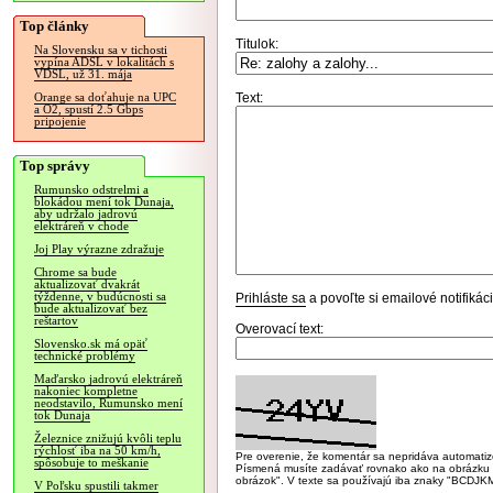
Top články
Titulok:
Na Slovensku sa v tichosti
vypína ADSL v lokalitách s
VDSL, už 31. mája
Text:
Orange sa doťahuje na UPC
a O2, spustí 2.5 Gbps
pripojenie
Top správy
Rumunsko odstrelmi a
blokádou mení tok Dunaja,
aby udržalo jadrovú
elektráreň v chode
Joj Play výrazne zdražuje
Chrome sa bude
aktualizovať dvakrát
týždenne, v budúcnosti sa
Prihláste sa
a povoľte si emailové notifiká
bude aktualizovať bez
reštartov
Overovací text:
Slovensko.sk má opäť
technické problémy
Maďarsko jadrovú elektráreň
nakoniec kompletne
neodstavilo, Rumunsko mení
tok Dunaja
Železnice znižujú kvôli teplu
rýchlosť iba na 50 km/h,
Pre overenie, že komentár sa nepridáva automatizov
spôsobuje to meškanie
Písmená musíte zadávať rovnako ako na obrázku veľk
obrázok". V texte sa používajú iba znaky "BC
V Poľsku spustili takmer