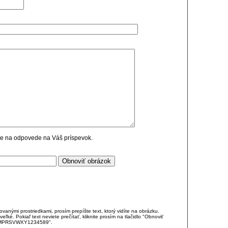
cie na odpovede na Váš príspevok.
anými prostriedkami, prosím prepíšte text, ktorý vidíte na obrázku.
é. Pokiaľ text neviete prečítať, kliknite prosím na tlačidlo "Obnoviť
DJKMPRSVWXY1234589".