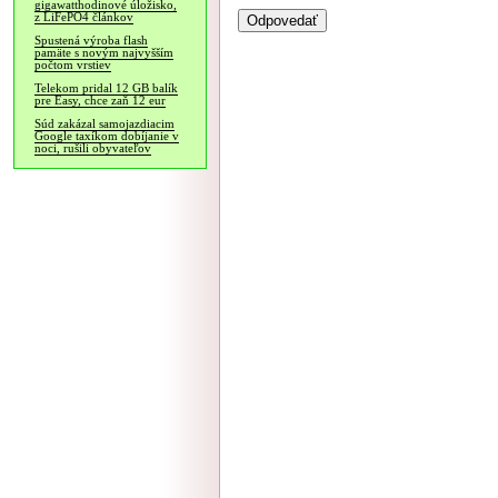
gigawatthodinové úložisko,
z LiFePO4 článkov
Spustená výroba flash
pamäte s novým najvyšším
počtom vrstiev
Telekom pridal 12 GB balík
pre Easy, chce zaň 12 eur
Súd zakázal samojazdiacim
Google taxíkom dobíjanie v
noci, rušili obyvateľov