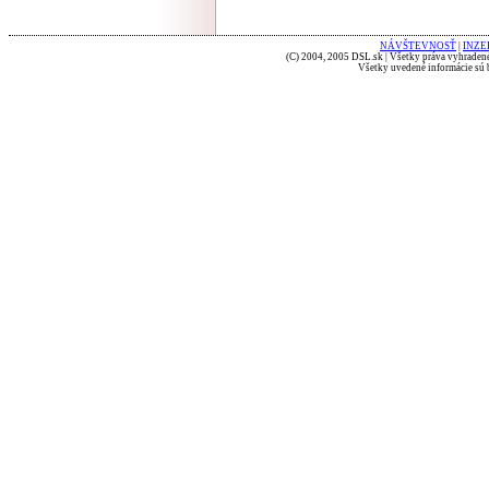
NÁVŠTEVNOSŤ
|
INZE
(C) 2004, 2005 DSL.sk | Všetky práva vyhradené
Všetky uvedené informácie sú b