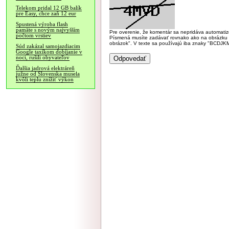
Telekom pridal 12 GB balík
pre Easy, chce zaň 12 eur
Spustená výroba flash
pamäte s novým najvyšším
Pre overenie, že komentár sa nepridáva automatizov
počtom vrstiev
Písmená musíte zadávať rovnako ako na obrázku veľk
obrázok". V texte sa používajú iba znaky "BC
Súd zakázal samojazdiacim
Google taxíkom dobíjanie v
noci, rušili obyvateľov
Ďalšia jadrová elektráreň
južne od Slovenska musela
kvôli teplu znížiť výkon