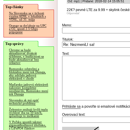
Od: mp1 | Pridané: 2018-02-14 15:05:51
Top články
22€? pevné LTE za 9.99 + skylink české
Na Slovensku sa v tichosti
Odpovedať
vypína ADSL v lokalitách s
VDSL, už 31. mája
Meno:
Orange sa doťahuje na UPC
a O2, spustí 2.5 Gbps
pripojenie
Titulok:
Top správy
Chrome sa bude
aktualizovať dvakrát
Text:
týždenne, v budúcnosti sa
bude aktualizovať bez
reštartov
Rumunsko odstrelmi a
blokádou mení tok Dunaja,
aby udržalo jadrovú
elektráreň v chode
Maďarsko jadrovú elektráreň
nakoniec kompletne
neodstavilo, Rumunsko mení
tok Dunaja
Slovensko.sk má opäť
technické problémy
Prihláste sa
a povoľte si emailové notifiká
Železnice znižujú kvôli teplu
rýchlosť iba na 50 km/h,
Overovací text:
spôsobuje to meškanie
V Poľsku spustili takmer
gigawatthodinové úložisko,
z LiFePO4 článkov