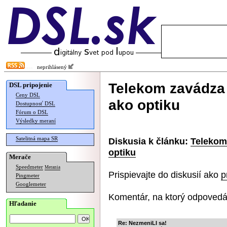
neprihlásený
Telekom zavádza
DSL pripojenie
Ceny DSL
ako optiku
Dostupnosť DSL
Fórum o DSL
Výsledky meraní
Satelitná mapa SR
Diskusia k článku:
Telekom
optiku
Merače
Speedmeter
Merania
Prispievajte do diskusií ako
p
Pingmeter
Googlemeter
Komentár, na ktorý odpovedá
Hľadanie
Re: NezmeniLI sa!