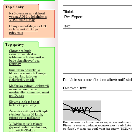
Top články
Titulok:
Na Slovensku sa v tichosti
vypína ADSL v lokalitách s
VDSL, už 31. mája
Text:
Orange sa doťahuje na UPC
a O2, spustí 2.5 Gbps
pripojenie
Top správy
Chrome sa bude
aktualizovať dvakrát
týždenne, v budúcnosti sa
bude aktualizovať bez
reštartov
Rumunsko odstrelmi a
blokádou mení tok Dunaja,
aby udržalo jadrovú
Prihláste sa
a povoľte si emailové notifiká
elektráreň v chode
Maďarsko jadrovú elektráreň
Overovací text:
nakoniec kompletne
neodstavilo, Rumunsko mení
tok Dunaja
Slovensko.sk má opäť
technické problémy
Železnice znižujú kvôli teplu
rýchlosť iba na 50 km/h,
spôsobuje to meškanie
Pre overenie, že komentár sa nepridáva automatizov
V Poľsku spustili takmer
Písmená musíte zadávať rovnako ako na obrázku veľk
gigawatthodinové úložisko,
obrázok". V texte sa používajú iba znaky "BC
z LiFePO4 článkov