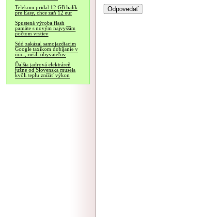
Telekom pridal 12 GB balík
pre Easy, chce zaň 12 eur
Spustená výroba flash
pamäte s novým najvyšším
počtom vrstiev
Súd zakázal samojazdiacim
Google taxíkom dobíjanie v
noci, rušili obyvateľov
Ďalšia jadrová elektráreň
južne od Slovenska musela
kvôli teplu znížiť výkon