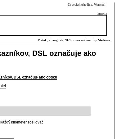
Za poslednú hodinu: 76 meraní
inzercia
Piatok, 7. augusta 2026, dnes má meniny
Štefánia
kazníkov, DSL označuje ako
zníkov, DSL označuje ako optiku
ateľ
.
š každý kilometer zosilovač