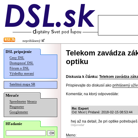
neprihlásený
Telekom zavádza zá
DSL pripojenie
Ceny DSL
optiku
Dostupnosť DSL
Fórum o DSL
Výsledky meraní
Diskusia k článku:
Telekom zavádza záka
Satelitná mapa SR
Prispievajte do diskusií ako
prihlásený užív
Komentár, na ktorý odpovedáte:
Merače
Speedmeter
Merania
Pingmeter
Re: Expert
Googlemeter
Od: Mxxl | Pridané: 2018-02-15 08:53:44
hej až na detail, že pri optike potrebuje
Hľadanie
Odpovedať
Meno: