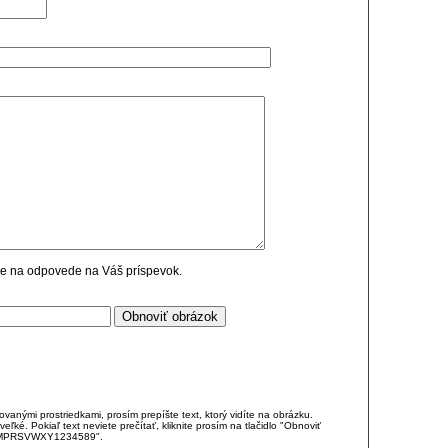
cie na odpovede na Váš príspevok.
anými prostriedkami, prosím prepíšte text, ktorý vidíte na obrázku.
é. Pokiaľ text neviete prečítať, kliknite prosím na tlačidlo "Obnoviť
DJKMPRSVWXY1234589".