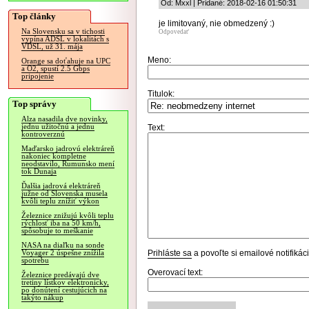
Od: Mxxl | Pridané: 2018-02-16 01:50:31
Top články
je limitovaný, nie obmedzený :)
Na Slovensku sa v tichosti
Odpovedať
vypína ADSL v lokalitách s
VDSL, už 31. mája
Meno:
Orange sa doťahuje na UPC
a O2, spustí 2.5 Gbps
pripojenie
Titulok:
Top správy
Alza nasadila dve novinky,
jednu užitočnú a jednu
Text:
kontroverznú
Maďarsko jadrovú elektráreň
nakoniec kompletne
neodstavilo, Rumunsko mení
tok Dunaja
Ďalšia jadrová elektráreň
južne od Slovenska musela
kvôli teplu znížiť výkon
Železnice znižujú kvôli teplu
rýchlosť iba na 50 km/h,
spôsobuje to meškanie
NASA na diaľku na sonde
Prihláste sa
a povoľte si emailové notifiká
Voyager 2 úspešne znížila
spotrebu
Overovací text:
Železnice predávajú dve
tretiny lístkov elektronicky,
po donútení cestujúcich na
takýto nákup