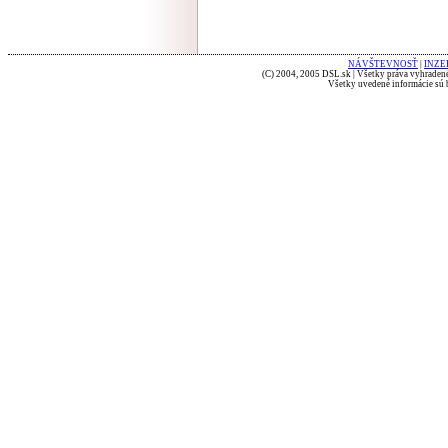
NÁVŠTEVNOSŤ
|
INZE
(C) 2004, 2005 DSL.sk | Všetky práva vyhradené
Všetky uvedené informácie sú b