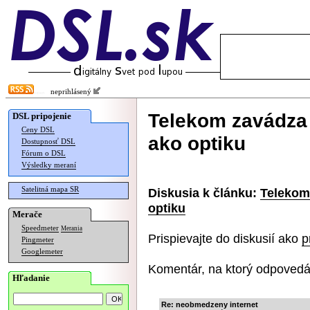
neprihlásený
Telekom zavádza
DSL pripojenie
Ceny DSL
ako optiku
Dostupnosť DSL
Fórum o DSL
Výsledky meraní
Satelitná mapa SR
Diskusia k článku:
Telekom
optiku
Merače
Speedmeter
Merania
Prispievajte do diskusií ako
p
Pingmeter
Googlemeter
Komentár, na ktorý odpovedá
Hľadanie
Re: neobmedzeny internet