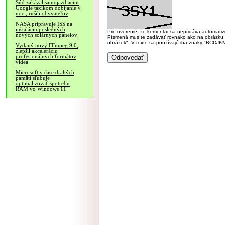
Súd zakázal samojazdiacim
Google taxíkom dobíjanie v
noci, rušili obyvateľov
NASA pripravuje ISS na
inštaláciu posledných
Pre overenie, že komentár sa nepridáva automatizov
nových solárnych panelov
Písmená musíte zadávať rovnako ako na obrázku veľk
obrázok". V texte sa používajú iba znaky "BC
Vydaný nový FFmpeg 9.0,
zlepšil akceleráciu
profesionálnych formátov
videa
Microsoft v čase drahých
pamätí sľubuje
optimalizovať spotrebu
RAM vo Windows 11