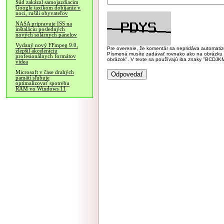
Súd zakázal samojazdiacim
Google taxíkom dobíjanie v
noci, rušili obyvateľov
NASA pripravuje ISS na
inštaláciu posledných
nových solárnych panelov
Vydaný nový FFmpeg 9.0,
Pre overenie, že komentár sa nepridáva automatizov
zlepšil akceleráciu
Písmená musíte zadávať rovnako ako na obrázku veľk
profesionálnych formátov
obrázok". V texte sa používajú iba znaky "BC
videa
Microsoft v čase drahých
pamätí sľubuje
optimalizovať spotrebu
RAM vo Windows 11