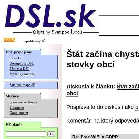
neprihlásený
Štát začína chyst
DSL pripojenie
Ceny DSL
stovky obcí
Dostupnosť DSL
Fórum o DSL
Výsledky meraní
Satelitná mapa SR
Diskusia k článku:
Štát zač
obcí
Merače
Speedmeter
Merania
Prispievajte do diskusií ako
p
Pingmeter
Googlemeter
Komentár, na ktorý odpovedá
Hľadanie
Re: Free WIFI a GDPR