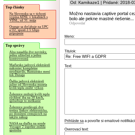
Od: Kamikaze1 | Pridané: 2018-0
Top články
Možno nastavia captive portal ce
Na Slovensku sa v tichosti
vypína ADSL v lokalitách s
bolo ale pekne mastné riešenie...
VDSL, už 31. mája
Odpovedať
Orange sa doťahuje na UPC
a O2, spustí 2.5 Gbps
pripojenie
Meno:
Top správy
Titulok:
Alza nasadila dve novinky,
jednu užitočnú a jednu
kontroverznú
Maďarsko jadrovú elektráreň
Text:
nakoniec kompletne
neodstavilo, Rumunsko mení
tok Dunaja
Ďalšia jadrová elektráreň
južne od Slovenska musela
kvôli teplu znížiť výkon
Železnice znižujú kvôli teplu
rýchlosť iba na 50 km/h,
spôsobuje to meškanie
Železnice predávajú dve
tretiny lístkov elektronicky,
po donútení cestujúcich na
takýto nákup
Prihláste sa
a povoľte si emailové notifiká
NASA na diaľku na sonde
Voyager 2 úspešne znížila
Overovací text:
spotrebu