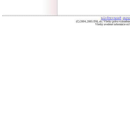
NÁVŠTEVNOSŤ
|
INZE
(C) 2004, 2005 DSL.sk | Všetky práva vyhradené
Všetky uvedené informácie sú b