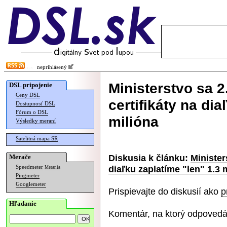
neprihlásený
Ministerstvo sa 2
DSL pripojenie
Ceny DSL
certifikáty na dia
Dostupnosť DSL
Fórum o DSL
milióna
Výsledky meraní
Satelitná mapa SR
Diskusia k článku:
Minister
Merače
diaľku zaplatíme "len" 1.3 
Speedmeter
Merania
Pingmeter
Googlemeter
Prispievajte do diskusií ako
p
Hľadanie
Komentár, na ktorý odpovedá