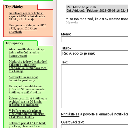
Top články
Re: Alebo to je inak
Od: Adrique1 | Pridané: 2018-05-05 16:22:4
Na Slovensku sa v tichosti
vypína ADSL v lokalitách s
to sa iba mne zdá, že dsl.sk vlastne fin
VDSL, už 31. mája
Odpovedať
Orange sa doťahuje na UPC
a O2, spustí 2.5 Gbps
pripojenie
Meno:
Top správy
Titulok:
Alza nasadila dve novinky,
jednu užitočnú a jednu
kontroverznú
Maďarsko jadrovú elektráreň
Text:
nakoniec kompletne
neodstavilo, Rumunsko mení
tok Dunaja
Slovensko.sk má opäť
technické problémy
Ďalšia jadrová elektráreň
južne od Slovenska musela
kvôli teplu znížiť výkon
Železnice znižujú kvôli teplu
rýchlosť iba na 50 km/h,
spôsobuje to meškanie
V Poľsku spustili takmer
gigawatthodinové úložisko,
Prihláste sa
a povoľte si emailové notifiká
z LiFePO4 článkov
Overovací text:
Telekom pridal 12 GB balík
pre Easy, chce zaň 12 eur