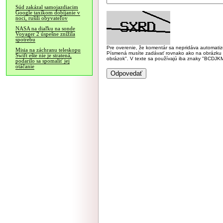
Súd zakázal samojazdiacim
Google taxíkom dobíjanie v
noci, rušili obyvateľov
NASA na diaľku na sonde
Voyager 2 úspešne znížila
spotrebu
Pre overenie, že komentár sa nepridáva automatizov
Misia na záchranu teleskopu
Písmená musíte zadávať rovnako ako na obrázku veľk
Swift ešte nie je stratená,
obrázok". V texte sa používajú iba znaky "BC
podarilo sa spomaliť jej
otáčanie