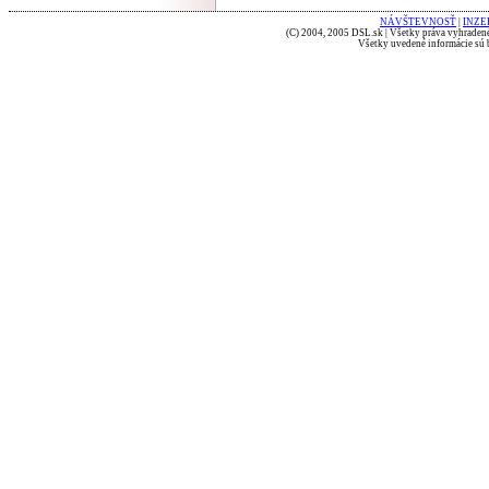
NÁVŠTEVNOSŤ
|
INZE
(C) 2004, 2005 DSL.sk | Všetky práva vyhradené
Všetky uvedené informácie sú b