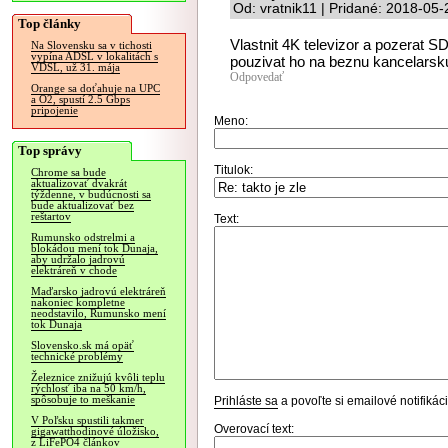
Od: vratnik11 | Pridané: 2018-05-
Top články
Vlastnit 4K televizor a pozerat S
Na Slovensku sa v tichosti
vypína ADSL v lokalitách s
pouzivat ho na beznu kancelarsk
VDSL, už 31. mája
Odpovedať
Orange sa doťahuje na UPC
a O2, spustí 2.5 Gbps
pripojenie
Meno:
Top správy
Titulok:
Chrome sa bude
aktualizovať dvakrát
týždenne, v budúcnosti sa
bude aktualizovať bez
reštartov
Text:
Rumunsko odstrelmi a
blokádou mení tok Dunaja,
aby udržalo jadrovú
elektráreň v chode
Maďarsko jadrovú elektráreň
nakoniec kompletne
neodstavilo, Rumunsko mení
tok Dunaja
Slovensko.sk má opäť
technické problémy
Železnice znižujú kvôli teplu
rýchlosť iba na 50 km/h,
spôsobuje to meškanie
Prihláste sa
a povoľte si emailové notifiká
V Poľsku spustili takmer
Overovací text:
gigawatthodinové úložisko,
z LiFePO4 článkov