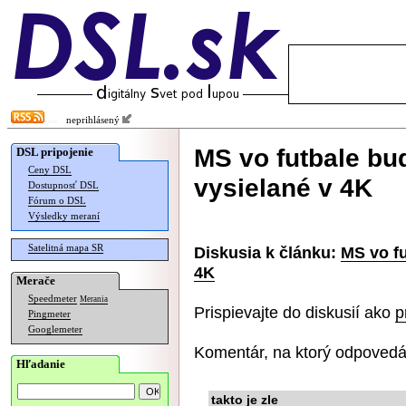
neprihlásený
MS vo futbale bu
DSL pripojenie
Ceny DSL
vysielané v 4K
Dostupnosť DSL
Fórum o DSL
Výsledky meraní
Satelitná mapa SR
Diskusia k článku:
MS vo fu
4K
Merače
Speedmeter
Merania
Prispievajte do diskusií ako
p
Pingmeter
Googlemeter
Komentár, na ktorý odpovedá
Hľadanie
takto je zle