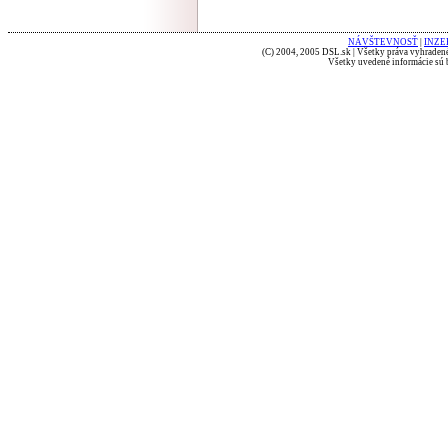
NÁVŠTEVNOSŤ
|
INZE
(C) 2004, 2005 DSL.sk | Všetky práva vyhradené
Všetky uvedené informácie sú b