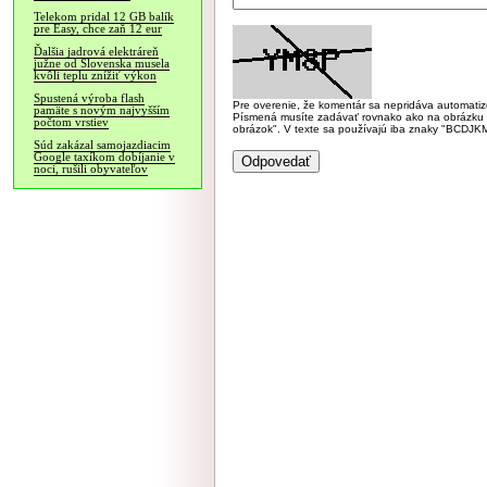
Telekom pridal 12 GB balík
pre Easy, chce zaň 12 eur
Ďalšia jadrová elektráreň
južne od Slovenska musela
kvôli teplu znížiť výkon
Spustená výroba flash
Pre overenie, že komentár sa nepridáva automatizov
pamäte s novým najvyšším
Písmená musíte zadávať rovnako ako na obrázku veľk
počtom vrstiev
obrázok". V texte sa používajú iba znaky "BC
Súd zakázal samojazdiacim
Google taxíkom dobíjanie v
noci, rušili obyvateľov