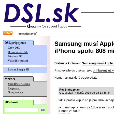
neprihlásený
Samsung musí Apple 
DSL pripojenie
Ceny DSL
iPhonu spolu 808 m
Dostupnosť DSL
Fórum o DSL
Výsledky meraní
Diskusia k článku:
Samsung musí Apple za
Satelitná mapa SR
Prispievajte do diskusií ako
prihlásený užív
Komentár, na ktorý odpovedáte:
Merače
Speedmeter
Merania
Pingmeter
Re: Blahozelam
Googlemeter
Od: asdfa | Pridané: 2018-05-25 13:58:34
tak si proste kup to co je pre teba lacnej
Hľadanie
ja mam napr Xiaomi za 180e a som spo
iPhone za 900e