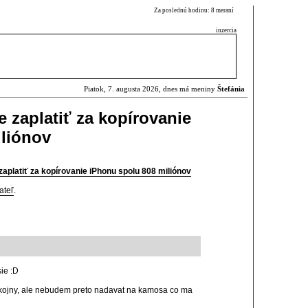
Za poslednú hodinu: 8 meraní
inzercia
Piatok, 7. augusta 2026, dnes má meniny
Štefánia
zaplatiť za kopírovanie
iliónov
platiť za kopírovanie iPhonu spolu 808 miliónov
ateľ
.
sie :D
kojny, ale nebudem preto nadavat na kamosa co ma