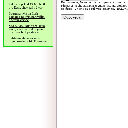
Pre overenie, že komentár sa nepridáva automatizov
Telekom pridal 12 GB balík
Písmená musíte zadávať rovnako ako na obrázku veľk
pre Easy, chce zaň 12 eur
obrázok". V texte sa používajú iba znaky "BC
Spustená výroba flash
pamäte s novým najvyšším
počtom vrstiev
Súd zakázal samojazdiacim
Google taxíkom dobíjanie v
noci, rušili obyvateľov
Odštartovala nová séria
populárneho sci-fi Futurama