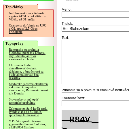
Odpovedať
Top články
Meno:
Na Slovensku sa v tichosti
vypína ADSL v lokalitách s
VDSL, už 31. mája
Titulok:
Orange sa doťahuje na UPC
a O2, spustí 2.5 Gbps
pripojenie
Text:
Top správy
Rumunsko odstrelmi a
blokádou mení tok Dunaja,
aby udržalo jadrovú
elektráreň v chode
Chrome sa bude
aktualizovať dvakrát
týždenne, v budúcnosti sa
bude aktualizovať bez
reštartov
Maďarsko jadrovú elektráreň
nakoniec kompletne
Prihláste sa
a povoľte si emailové notifiká
neodstavilo, Rumunsko mení
tok Dunaja
Overovací text:
Slovensko.sk má opäť
technické problémy
Železnice znižujú kvôli teplu
rýchlosť iba na 50 km/h,
spôsobuje to meškanie
V Poľsku spustili takmer
gigawatthodinové úložisko,
z LiFePO4 článkov