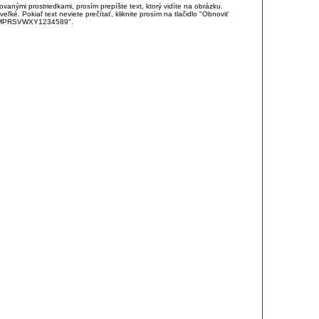
anými prostriedkami, prosím prepíšte text, ktorý vidíte na obrázku.
é. Pokiaľ text neviete prečítať, kliknite prosím na tlačidlo "Obnoviť
DJKMPRSVWXY1234589".