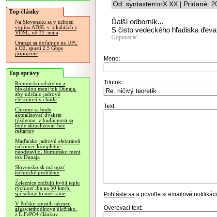
Od: syntaxterrorX XX | Pridané: 
Top články
Ďalší odborník...
Na Slovensku sa v tichosti
vypína ADSL v lokalitách s
S čisto vedeckého hľadiska ďeva
VDSL, už 31. mája
Odpovedať
Orange sa doťahuje na UPC
a O2, spustí 2.5 Gbps
pripojenie
Meno:
Top správy
Titulok:
Rumunsko odstrelmi a
blokádou mení tok Dunaja,
aby udržalo jadrovú
elektráreň v chode
Text:
Chrome sa bude
aktualizovať dvakrát
týždenne, v budúcnosti sa
bude aktualizovať bez
reštartov
Maďarsko jadrovú elektráreň
nakoniec kompletne
neodstavilo, Rumunsko mení
tok Dunaja
Slovensko.sk má opäť
technické problémy
Železnice znižujú kvôli teplu
rýchlosť iba na 50 km/h,
spôsobuje to meškanie
Prihláste sa
a povoľte si emailové notifiká
V Poľsku spustili takmer
Overovací text:
gigawatthodinové úložisko,
z LiFePO4 článkov