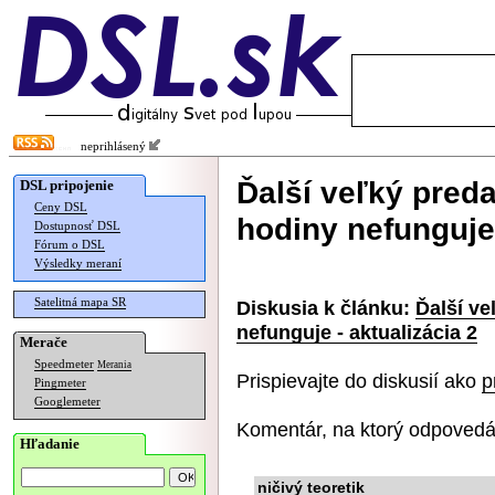
neprihlásený
Ďalší veľký preda
DSL pripojenie
Ceny DSL
hodiny nefunguje 
Dostupnosť DSL
Fórum o DSL
Výsledky meraní
Satelitná mapa SR
Diskusia k článku:
Ďalší ve
nefunguje - aktualizácia 2
Merače
Speedmeter
Merania
Prispievajte do diskusií ako
p
Pingmeter
Googlemeter
Komentár, na ktorý odpovedá
Hľadanie
ničivý teoretik