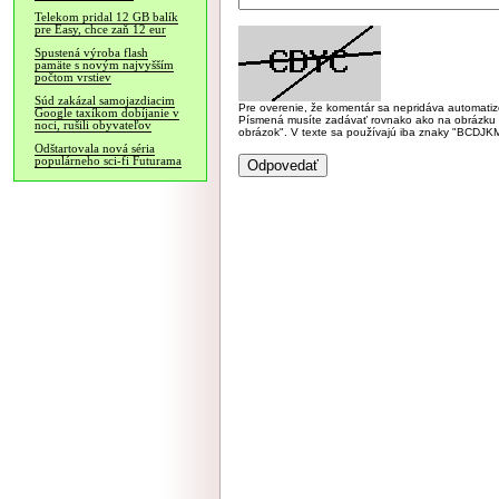
Telekom pridal 12 GB balík
pre Easy, chce zaň 12 eur
Spustená výroba flash
pamäte s novým najvyšším
počtom vrstiev
Súd zakázal samojazdiacim
Pre overenie, že komentár sa nepridáva automatizov
Google taxíkom dobíjanie v
Písmená musíte zadávať rovnako ako na obrázku veľk
noci, rušili obyvateľov
obrázok". V texte sa používajú iba znaky "BC
Odštartovala nová séria
populárneho sci-fi Futurama