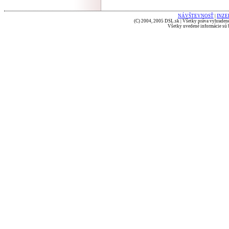
NÁVŠTEVNOSŤ
|
INZE
(C) 2004, 2005 DSL.sk | Všetky práva vyhradené
Všetky uvedené informácie sú b